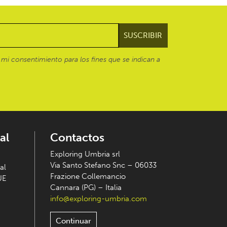
mi consentimiento para los fines que se indican a
al
Contactos
Exploring Umbria srl
Via Santo Stefano Snc – 06033
al
Frazione Collemancio
UE
Cannara (PG) – Italia
info@exploring-umbria.com
Continuar