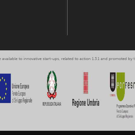
 available to innovative start-ups, related to action 1.3.1 and promoted b