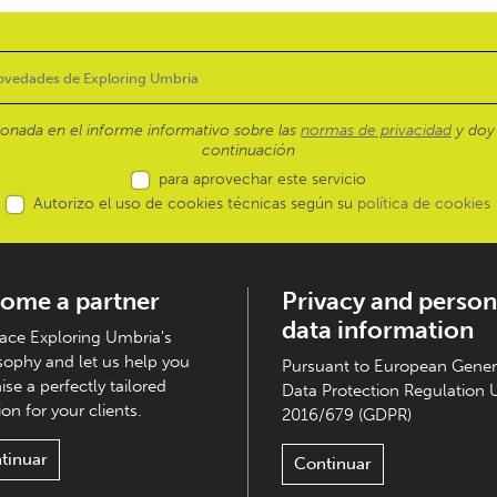
ionada en el informe informativo sobre las
normas de privacidad
y doy 
continuación
para aprovechar este servicio
Autorizo el uso de cookies técnicas según su
política de cookies
ome a partner
Privacy and person
data information
ce Exploring Umbria's
sophy and let us help you
Pursuant to European Gener
ise a perfectly tailored
Data Protection Regulation 
on for your clients.
2016/679 (GDPR)
tinuar
Continuar