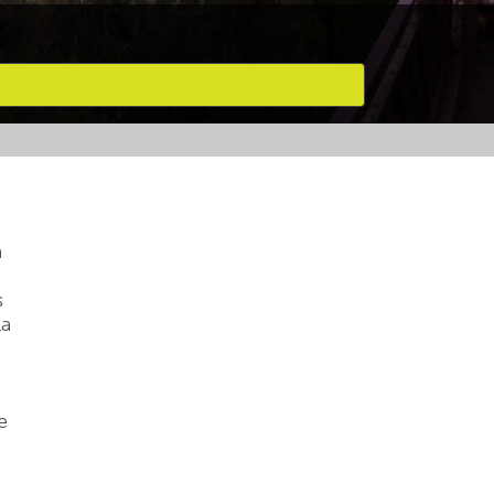
a
s
la
e