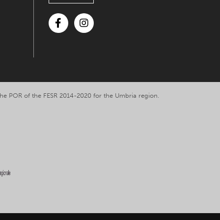
Facebook
Instagram
y the POR of the FESR 2014-2020 for the Umbria region.