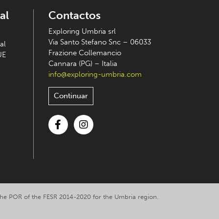
al
Contactos
Exploring Umbria srl
Via Santo Stefano Snc – 06033
al
Frazione Collemancio
UE
Cannara (PG) – Italia
info@exploring-umbria.com
Continuar
Facebook
Instagram
y the POR of the FESR 2014-2020 for the Umbria region.