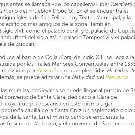
que antes se llamaba «de los caballeros» (
dei Cavalieri)
tame
) o del «Pueblo» (
Popolo
). En él se encuentra el
tigua iglesia de San Felipe, hoy Teatro Municipal, y la
los edificios más antiguos de la zona. También
glo XVI, como el palacio Senili y el palacio de Cuppis
ambuffetti del siglo XV, el palacio Tempestivi y el palac
ela de Zuccari.
ce al barrio de Colla Mora, del siglo XIII, se llega a la
struida por los Frailes Menores Conventuales entre 133
o realizadas por
Gozzoli
con las espléndidas
Historias d
, además, se puede admirar una
Natividad
del
Perugino
.
las murallas medievales se puede llegar al pueblo de S
 el convento de Santa Clara, dedicado a Clara de
d
, cuyo cuerpo descansa en este mismo lugar;
la pequeña capilla de la Santa Cruz un espléndido ciclo 
vida de la santa. En el mismo barrio se encuentra la
sos frescos de Melanzio, y el convento de San Leonard