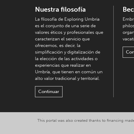
Nuestra filosofía
Bec
La filosofía de Exploring Umbria
Embra
es el conjunto de una serie de
philo
valores éticos y profesionales que
organ
caracterizan el servicio que
vacati
ofrecemos, es decir, la
simplificación y digitalización de
Con
la elección de las actividades o
experiencias que realizar en
Umbría, que tienen en común un
alto valor tradicional y territorial.
Continuar
This portal was also created thanks to financing made