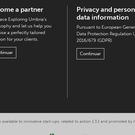
ome a partner
Privacy and person
data information
ce Exploring Umbria's
sophy and let us help you
Pursuant to European Gener
ise a perfectly tailored
Data Protection Regulation 
on for your clients.
2016/679 (GDPR)
tinuar
Continuar
 available to innovative start-ups, related to action 1.3.1 and promoted b