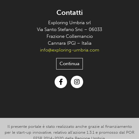
Contatti
Exploring Umbria srl
Via Santo Stefano Snc – 06033
Frazione Collemancio
Cannara (PG) – Italia
info@exploring-umbria.com
Continua
Facebook
Instagram
Il presente portale è stato realizzato anche grazie al finanziamento
per le start-up innovative, relativo all’azione 1.3.1 e promosso dal POR
FESR 2014-2020 della Regione Umbria.