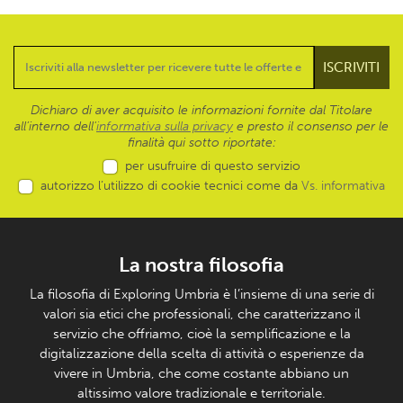
Dichiaro di aver acquisito le informazioni fornite dal Titolare
all’interno dell'
informativa sulla privacy
e presto il consenso per le
finalità qui sotto riportate:
per usufruire di questo servizio
autorizzo l’utilizzo di cookie tecnici come da
Vs. informativa
La nostra filosofia
La filosofia di Exploring Umbria è l’insieme di una serie di
valori sia etici che professionali, che caratterizzano il
servizio che offriamo, cioè la semplificazione e la
digitalizzazione della scelta di attività o esperienze da
vivere in Umbria, che come costante abbiano un
altissimo valore tradizionale e territoriale.