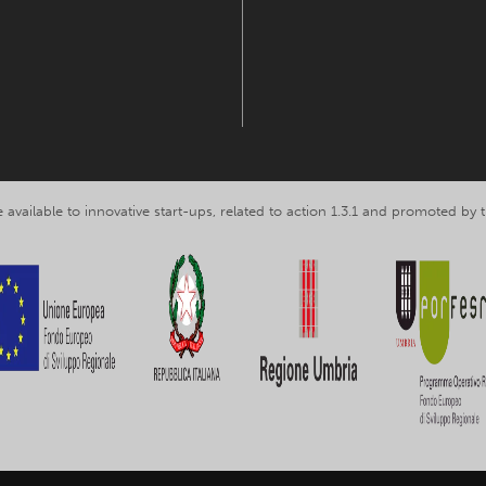
 available to innovative start-ups, related to action 1.3.1 and promoted b