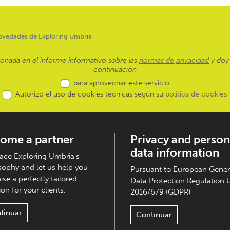
ionada en el informe informativo sobre las
normas de privacidad
y doy 
continuación
para aprovechar este servicio
Autorizo el uso de cookies técnicas según su
política de cookies
ome a partner
Privacy and person
data information
ce Exploring Umbria's
sophy and let us help you
Pursuant to European Gener
ise a perfectly tailored
Data Protection Regulation 
on for your clients.
2016/679 (GDPR)
tinuar
Continuar