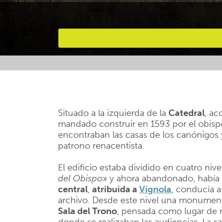
Favourites
Situado a la izquierda de la
Catedral
, ac
mandado construir en 1593 por el obis
encontraban las casas de los canónigos
patrono renacentista.
El edificio estaba dividido en cuatro nivel
del Obispo
» y ahora abandonado, había 
central
,
atribuida a
Vignola
, conducía a 
archivo. Desde este nivel una monumental
Sala del Trono
, pensada como lugar de r