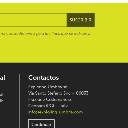
mi consentimiento para los fines que se indican a
al
Contactos
Exploring Umbria srl
Via Santo Stefano Snc – 06033
al
Frazione Collemancio
UE
Cannara (PG) – Italia
info@exploring-umbria.com
Continuar