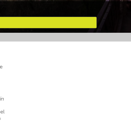
ue
ín
el
a