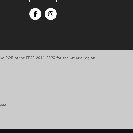
Facebook
Instagram
y the POR of the FESR 2014-2020 for the Umbria region.