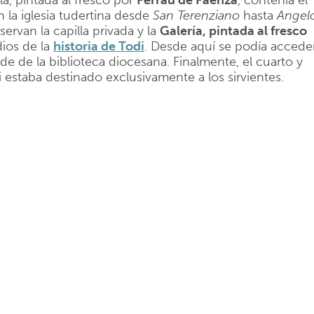
la, pintada al fresco por
Ferraù de Faenza
, contenía el
n la iglesia tudertina desde
San Terenziano
hasta
Angel
servan la capilla privada y la
Galería, pintada al fresco
ios de la
historia de Todi
. Desde aquí se podía accede
de de la biblioteca diocesana. Finalmente, el cuarto y
i estaba destinado exclusivamente a los sirvientes.