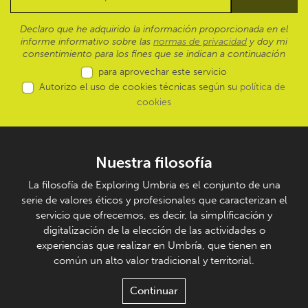
Declaro que he adquirido la información proporcionada en el
informe informativo sobre las
normas de privacidad
y doy mi
consentimiento para los fines que se indican a continuación
para aprovechar este servicio
Autorizo el uso de cookies técnicas según su
política de
cookies
Nuestra filosofía
La filosofía de Exploring Umbria es el conjunto de una
serie de valores éticos y profesionales que caracterizan el
servicio que ofrecemos, es decir, la simplificación y
digitalización de la elección de las actividades o
experiencias que realizar en Umbría, que tienen en
común un alto valor tradicional y territorial.
Continuar