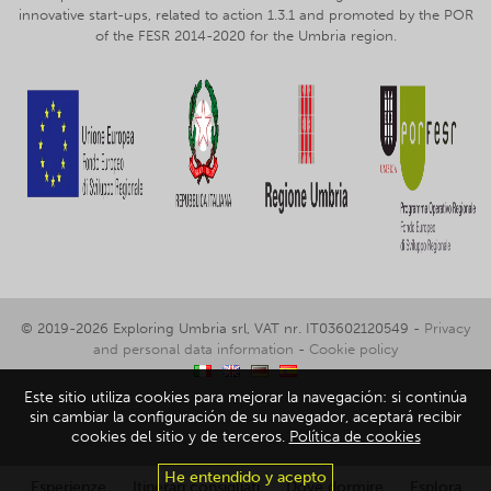
innovative start-ups, related to action 1.3.1 and promoted by the POR
of the FESR 2014-2020 for the Umbria region.
© 2019-2026 Exploring Umbria srl, VAT nr. IT03602120549 -
Privacy
and personal data information
-
Cookie policy
Este sitio utiliza cookies para mejorar la navegación: si continúa
sin cambiar la configuración de su navegador, aceptará recibir
cookies del sitio y de terceros.
Política de cookies
He entendido y acepto
Esperienze
Itinerari consigliati
Dove dormire
Esplora