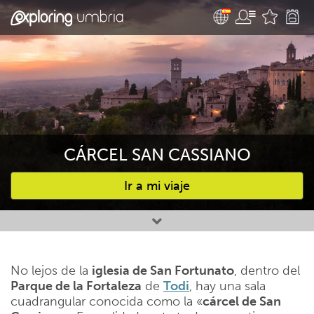
CÁRCEL SAN CASSIANO
Ir a mi viaje
Favourites
No lejos de la
iglesia de San Fortunato
, dentro del
Parque de la Fortaleza
de
Todi
, hay una sala
cuadrangular conocida como la «
cárcel de San