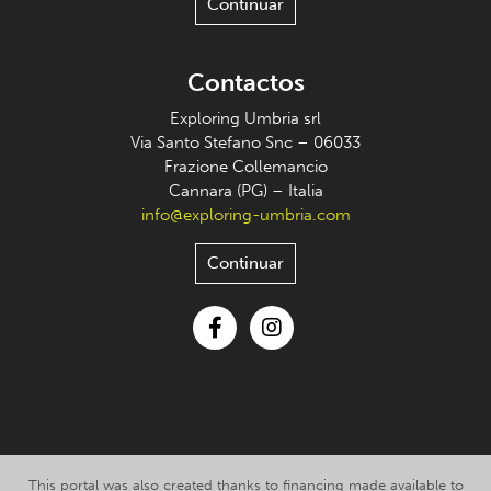
Continuar
Contactos
Exploring Umbria srl
Via Santo Stefano Snc – 06033
Frazione Collemancio
Cannara (PG) – Italia
info@exploring-umbria.com
Continuar
Facebook
Instagram
This portal was also created thanks to financing made available to