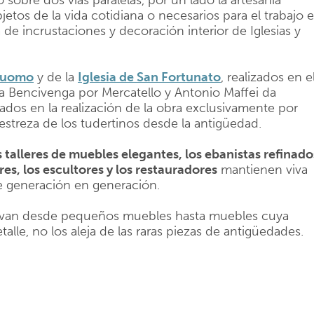
 sobre dos vías paralelas, por un lado la artesanía
etos de la vida cotidiana o necesarios para el trabajo 
a de incrustaciones y decoración interior de Iglesias y
uomo
y de la
Iglesia de San Fortunato
, realizados en e
a Bencivenga por Mercatello y Antonio Maffei da
ados en la realización de la obra exclusivamente por
destreza de los tudertinos desde la antigüedad.
 talleres de muebles elegantes, los ebanistas refinado
res, los escultores y los restauradores
mantienen viva
e generación en generación.
s, van desde pequeños muebles hasta muebles cuya
alle, no los aleja de las raras piezas de antigüedades.