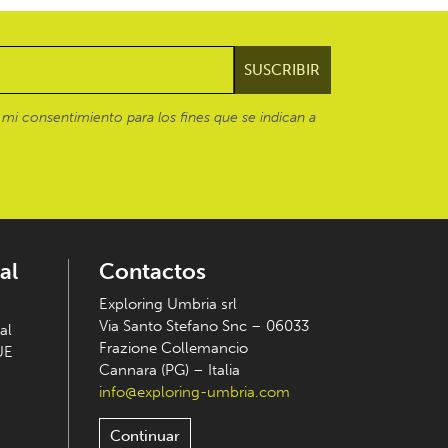
mi consentimiento para los fines que se indican a
al
Contactos
Exploring Umbria srl
Via Santo Stefano Snc – 06033
al
Frazione Collemancio
UE
Cannara (PG) – Italia
info@exploring-umbria.com
Continuar