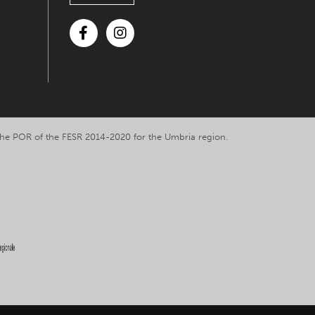
Facebook
Instagram
y the POR of the FESR 2014-2020 for the Umbria region.