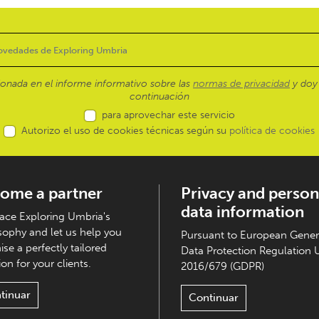
ionada en el informe informativo sobre las
normas de privacidad
y doy 
continuación
para aprovechar este servicio
Autorizo el uso de cookies técnicas según su
política de cookies
ome a partner
Privacy and person
data information
ce Exploring Umbria's
sophy and let us help you
Pursuant to European Gener
ise a perfectly tailored
Data Protection Regulation 
on for your clients.
2016/679 (GDPR)
tinuar
Continuar