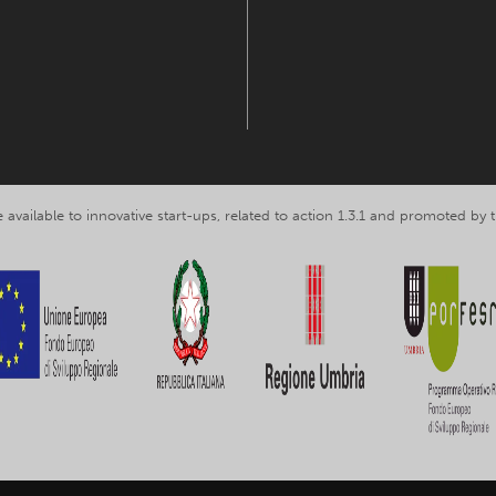
 available to innovative start-ups, related to action 1.3.1 and promoted b