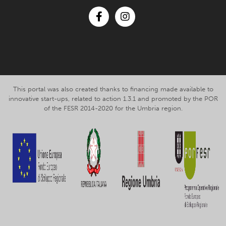
Facebook
Instagram
This portal was also created thanks to financing made available to
innovative start-ups, related to action 1.3.1 and promoted by the POR
of the FESR 2014-2020 for the Umbria region.