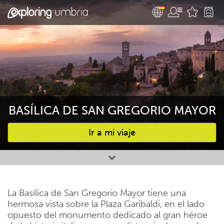
BASÍLICA DE SAN GREGORIO MAYOR
Ir a mi viaje
Favourites
La Basílica de San Gregorio Mayor tiene una
hermosa vista sobre la Plaza Garibaldi, en el lado
opuesto del monumento dedicado al gran héroe