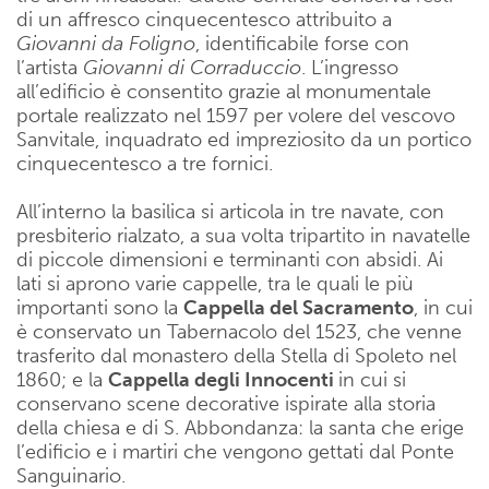
di un affresco cinquecentesco attribuito a
Giovanni da Foligno
, identificabile forse con
l’artista
Giovanni di Corraduccio
. L’ingresso
all’edificio è consentito grazie al monumentale
portale realizzato nel 1597 per volere del vescovo
Sanvitale, inquadrato ed impreziosito da un portico
cinquecentesco a tre fornici.
All’interno la basilica si articola in tre navate, con
presbiterio rialzato, a sua volta tripartito in navatelle
di piccole dimensioni e terminanti con absidi. Ai
lati si aprono varie cappelle, tra le quali le più
importanti sono la
Cappella del Sacramento
, in cui
è conservato un Tabernacolo del 1523, che venne
trasferito dal monastero della Stella di Spoleto nel
1860; e la
Cappella degli Innocenti
in cui si
conservano scene decorative ispirate alla storia
della chiesa e di S. Abbondanza: la santa che erige
l’edificio e i martiri che vengono gettati dal Ponte
Sanguinario.