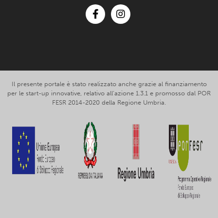
Facebook
Instagram
Il presente portale è stato realizzato anche grazie al finanziamento
per le start-up innovative, relativo all’azione 1.3.1 e promosso dal POR
FESR 2014-2020 della Regione Umbria.