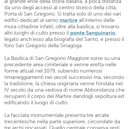
al grande eroe della storia italiana, a poca distanza
da uno degli accessi al centro storico della città,
Porta di San Gregorio. Si tratta solo di uno dei vari
edifici dedicati al santo
martire
all’interno delle
mura cittadine infatti, oltre alla basilica, si trovano
altri luoghi di culto presso il
ponte Sanguinario
,
legato anch’esso alla biografia del Santo, e presso il
foro San Gregorio della Sinagoga.
La Basilica di San Gregorio Maggiore sorse su una
precedente area cimiteriale e venne eretta nelle
forme attuali nel 1079, subendo numerosi
rimaneggiamenti nei secoli successivi ma, secondo
la tradizione, la chiesa originaria venne fondata nel
IV secolo da una vedova di nome
Abbondanza
che
recuperò il corpo del Martire dandogli sepoltura ed
edificando il luogo di culto.
La facciata monumentale presenta tre arcate
trecentesche nella parte superiore, circondate da
tre archi rincassati. Quello centrale conserva resti