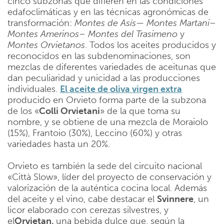
cinco subzonas que difieren en las condiciones
edafoclimáticas y en las técnicas agronómicas de
transformación:
Montes
de
Asís
—
Montes
Martani
–
Montes
Amerinos
–
Montes
del
Trasimeno
y
Montes
Orvietanos
. Todos los aceites producidos y
reconocidos en las subdenominaciones, son
mezclas de diferentes variedades de aceitunas que
dan peculiaridad y unicidad a las producciones
individuales.
El aceite de oliva virgen extra
producido en Orvieto forma parte de la subzona
de los «
Colli Orvietani
» de la que toma su
nombre, y se obtiene de una mezcla de Moraiolo
(15%), Frantoio (30%), Leccino (60%) y otras
variedades hasta un 20%.
Orvieto es también la sede del circuito nacional
«Città Slow», líder del proyecto de conservación y
valorización de la auténtica cocina local. Además
del aceite y el vino, cabe destacar el
Svinnere
, un
licor elaborado con cerezas silvestres, y
el
Orvietan,
una bebida dulce que, según la