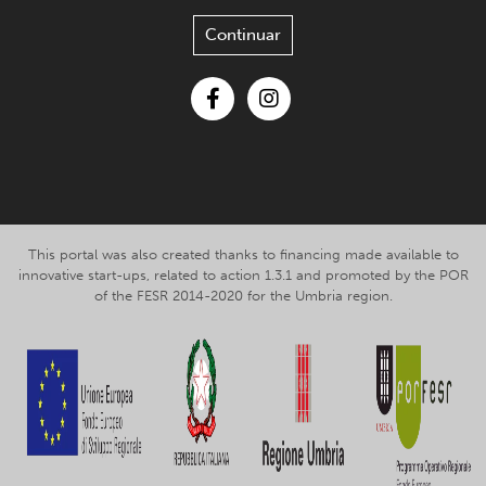
Continuar
Facebook
Instagram
This portal was also created thanks to financing made available to
innovative start-ups, related to action 1.3.1 and promoted by the POR
of the FESR 2014-2020 for the Umbria region.