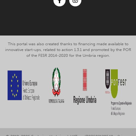
Facebook
Instagram
This portal was also created thanks to financing made available to
innovative start-ups, related to action 1.3.1 and promoted by the POR
of the FESR 2014-2020 for the Umbria region.