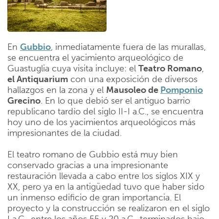
En
Gubbio
, inmediatamente fuera de las murallas,
se encuentra el yacimiento arqueológico de
Guastuglia cuya visita incluye: el
Teatro Romano
,
el Antiquarium
con una exposición de diversos
hallazgos en la zona y el
Mausoleo de
Pomponio
Grecino
. En lo que debió ser el antiguo barrio
republicano tardío del siglo II-I a.C., se encuentra
hoy uno de los yacimientos arqueológicos más
impresionantes de la ciudad.
El teatro romano de Gubbio está muy bien
conservado gracias a una impresionante
restauración llevada a cabo entre los siglos XIX y
XX, pero ya en la antigüedad tuvo que haber sido
un inmenso edificio de gran importancia. El
proyecto y la construcción se realizaron en el siglo
I a.C., entre los años 55 y 20 a.C., terminados bajo