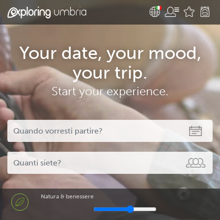
Your date, your mood,
your trip.
Start your experience.
Natura & benessere