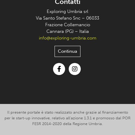
Contatti
Exploring Umbria srl
Via Santo Stefano Snc – 06033
Frazione Collemancio
Cannara (PG) – Italia
info@exploring-umbria.com
Continua
Facebook
Instagram
Il presente portale è stato realizzato anche grazie al finanziamento
per le start-up innovative, relativo all’azione 1.3.1 e promosso dal POR
FESR 2014-2020 della Regione Umbria.