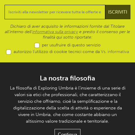
Dichiaro di aver acquisito le informazioni fornite dal Titolare
all’interno dell'
informativa sulla privacy
e presto il consenso per le
finalità qui sotto riportate:
per usufruire di questo servizio
autorizzo l’utilizzo di cookie tecnici come da
Vs. informativa
La nostra filosofia
La filosofia di Exploring Umbria è l’insieme di una serie di
valori sia etici che professionali, che caratterizzano il
servizio che offriamo, cioè la semplificazione e la
digitalizzazione della scelta di attività o esperienze da
vivere in Umbria, che come costante abbiano un
altissimo valore tradizionale e territoriale.
Continua