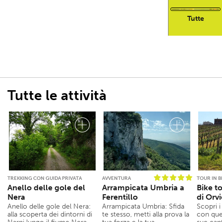
Tutte
Tutte le attività
TREKKING CON GUIDA PRIVATA
AVVENTURA
TOUR IN B
Anello delle gole del
Arrampicata Umbria a
Bike t
Nera
Ferentillo
di Orv
Anello delle gole del Nera:
Arrampicata Umbria: Sfida
Scopri i
alla scoperta dei dintorni di
te stesso, metti alla prova la
con ques