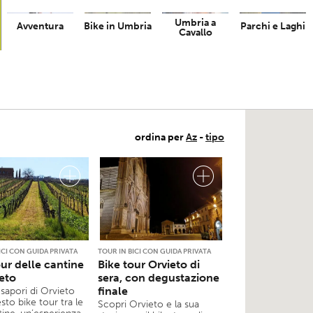
Umbria a
Avventura
Bike in Umbria
Parchi e Laghi
Cavallo
ordina per
Az
-
tipo
ICI CON GUIDA PRIVATA
TOUR IN BICI CON GUIDA PRIVATA
our delle cantine
Bike tour Orvieto di
ieto
sera, con degustazione
finale
 sapori di Orvieto
to bike tour tra le
Scopri Orvieto e la sua