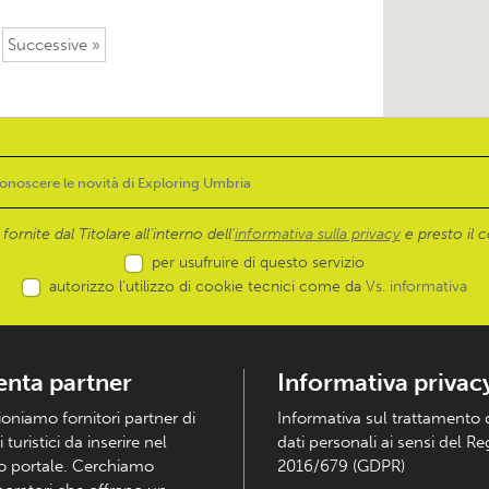
Successive »
ornite dal Titolare all’interno dell'
informativa sulla privacy
e presto il c
per usufruire di questo servizio
autorizzo l’utilizzo di cookie tecnici come da
Vs. informativa
enta partner
Informativa privac
ioniamo fornitori partner di
Informativa sul trattamento 
i turistici da inserire nel
dati personali ai sensi del R
o portale. Cerchiamo
2016/679 (GDPR)