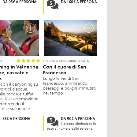
DA 95€ A PERSONA
DA 160€ A PERSONA
RA
TREKKING CON GUIDA PRIVATA
ing in Valnerina.
Con il cuore di San
me, cascate e
Francesco
e.
Lungo le vie di San
Francesco, ammirando
 con il canyoning su
paesaggi e borghi immutati
ortici d’acqua.
nel tempo
alle rocce e tuffati
me. Vivi un’emozione
ercorrendo il
 e le sue insidie
85€ A PERSONA
DA 90€ A PERSONA
Il prezzo diminuisce in
base al numero delle persone.