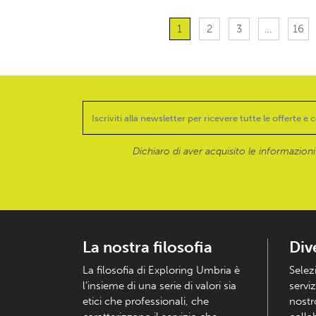
1
2
3
…
16
Dichiaro di aver acquisito le informazioni f
La nostra filosofia
Div
La filosofia di Exploring Umbria è
Selez
l’insieme di una serie di valori sia
serviz
etici che professionali, che
nostr