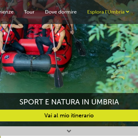
rienze
Tour
Dove dormire
Esplora l’Umbria
SPORT E NATURA IN UMBRIA
Vai al mio itinerario