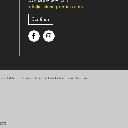
Cannara (PG) – Italia
info@exploring-umbria.com
Continua
Facebook
Instagram
romosso dal POR FESR 2014-2020 della Regione Umbria.