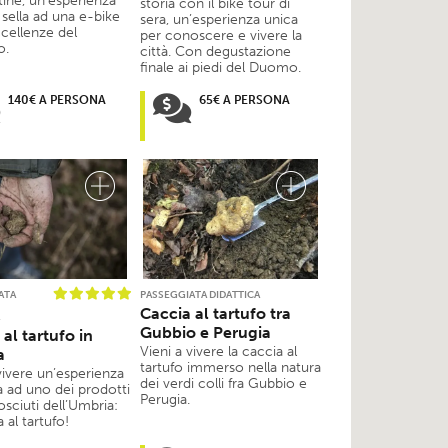
tine, un’esperienza
storia con il bike tour di
 sella ad una e-bike
sera, un’esperienza unica
ccellenze del
per conoscere e vivere la
o.
città. Con degustazione
finale ai piedi del Duomo.
140€ A PERSONA
65€ A PERSONA
ATA
PASSEGGIATA DIDATTICA
Caccia al tartufo tra
Gubbio e Perugia
al tartufo in
Vieni a vivere la caccia al
a
tartufo immerso nella natura
vivere un’esperienza
dei verdi colli fra Gubbio e
a ad uno dei prodotti
Perugia.
sciuti dell’Umbria:
a al tartufo!