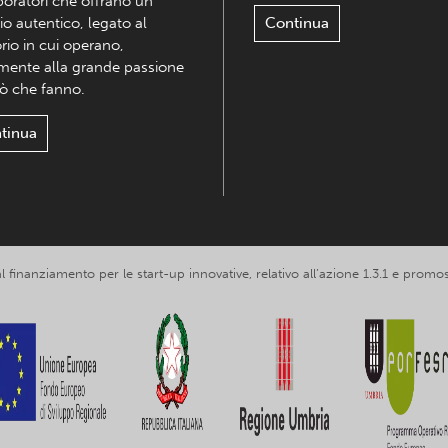
boratori che offrano un
io autentico, legato al
Continua
orio in cui operano,
mente alla grande passione
iò che fanno.
tinua
 al finanziamento per le start-up innovative, relativo all’azione 1.3.1 e p