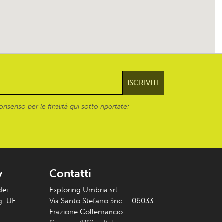
onsenso per le finalità qui sotto riportate:
y
Contatti
dei
Exploring Umbria srl
eg. UE
Via Santo Stefano Snc – 06033
Frazione Collemancio