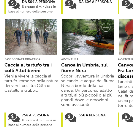
DA 50€ A PERSONA
DA 60€ A PERSONA
Il prezzo diminuisce in
base al numero delle persone.
PASSEGGIATA DIDATTICA
AVVENTURA
AVVENTU
Caccia al tartufo tra i
Canoa in Umbria, sul
Canyon
colli Altotiberini
fiume Nera
Fra la
disces
Vieni a vivere la caccia al
Scopri l’avventura in Umbria
tartufo immerso nella natura
solcando le acque del fiume
Lanciati
dei verdi colli tra Città di
Nera a bordo della tua
lame e v
Castello e Gubbio
canoa. Un percorso adatto
Calati d
a tutti, ai più piccoli o ai più
nel fiu
grandi, dove le emozioni
unica p
sono assicurate
torrente
75€ A PERSONA
55€ A PERSONA
Il prezzo diminuisce in
base al numero delle persone.