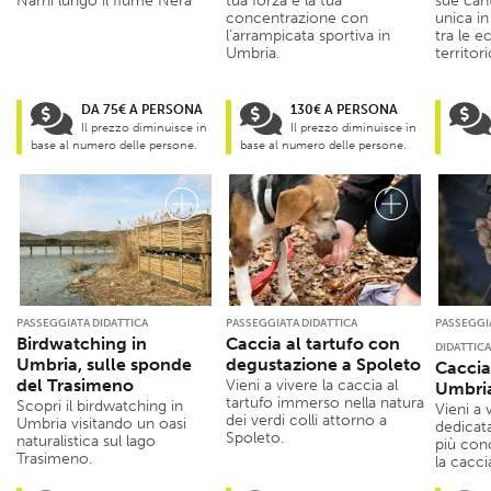
Narni lungo il fiume Nera
tua forza e la tua
sue can
concentrazione con
unica in
l’arrampicata sportiva in
tra le e
Umbria.
territori
DA 75€ A PERSONA
130€ A PERSONA
Il prezzo diminuisce in
Il prezzo diminuisce in
base al numero delle persone.
base al numero delle persone.
PASSEGGIATA DIDATTICA
PASSEGGIATA DIDATTICA
PASSEGGI
Birdwatching in
Caccia al tartufo con
DIDATTICA
Umbria, sulle sponde
degustazione a Spoleto
Caccia 
del Trasimeno
Vieni a vivere la caccia al
Umbri
tartufo immerso nella natura
Scopri il birdwatching in
Vieni a 
dei verdi colli attorno a
Umbria visitando un oasi
dedicat
Spoleto.
naturalistica sul lago
più cono
Trasimeno.
la cacci