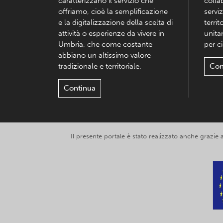
caratterizzano il servizio che
colla
offriamo, cioè la semplificazione
serviz
e la digitalizzazione della scelta di
territ
attività o esperienze da vivere in
unita
Umbria, che come costante
per c
abbiano un altissimo valore
tradizionale e territoriale.
Con
Continua
Il presente portale è stato realizzato anche grazie