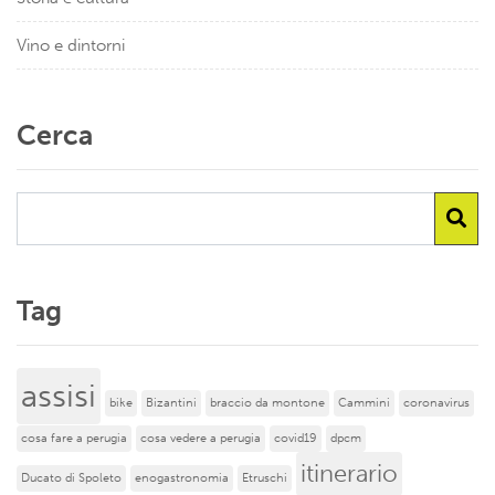
Vino e dintorni
Cerca
Tag
assisi
bike
Bizantini
braccio da montone
Cammini
coronavirus
cosa fare a perugia
cosa vedere a perugia
covid19
dpcm
itinerario
Ducato di Spoleto
enogastronomia
Etruschi