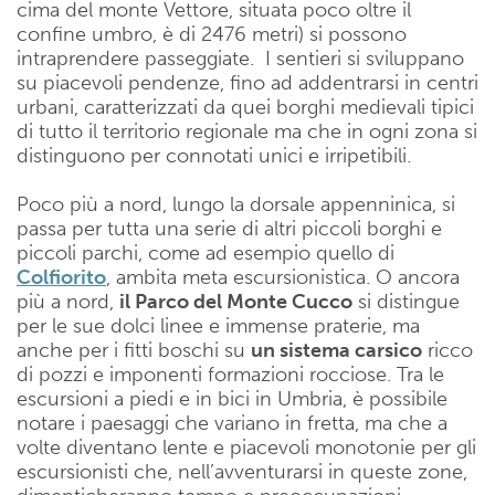
cima del monte Vettore, situata poco oltre il
confine umbro, è di 2476 metri) si possono
intraprendere passeggiate. I sentieri si sviluppano
su piacevoli pendenze, fino ad addentrarsi in centri
urbani, caratterizzati da quei borghi medievali tipici
di tutto il territorio regionale ma che in ogni zona si
distinguono per connotati unici e irripetibili.
Poco più a nord, lungo la dorsale appenninica, si
passa per tutta una serie di altri piccoli borghi e
piccoli parchi, come ad esempio quello di
Colfiorito
, ambita meta escursionistica. O ancora
più a nord,
il Parco del Monte Cucco
si distingue
per le sue dolci linee e immense praterie, ma
anche per i fitti boschi su
un sistema carsico
ricco
di pozzi e imponenti formazioni rocciose. Tra le
escursioni a piedi e in bici in Umbria, è possibile
notare i paesaggi che variano in fretta, ma che a
volte diventano lente e piacevoli monotonie per gli
escursionisti che, nell’avventurarsi in queste zone,