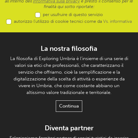
all’interno dell'
informativa sulla privacy
e presto il consenso per le
finalità qui sotto riportate:
per usufruire di questo servizio
autorizzo l’utilizzo di cookie tecnici come da
Vs. informativa
La nostra filosofia
La filosofia di Exploring Umbria è l’insieme di una serie di
valori sia etici che professionali, che caratterizzano il
servizio che offriamo, cioè la semplificazione e la
digitalizzazione della scelta di attività o esperienze da
vivere in Umbria, che come costante abbiano un
altissimo valore tradizionale e territoriale.
Continua
Diventa partner