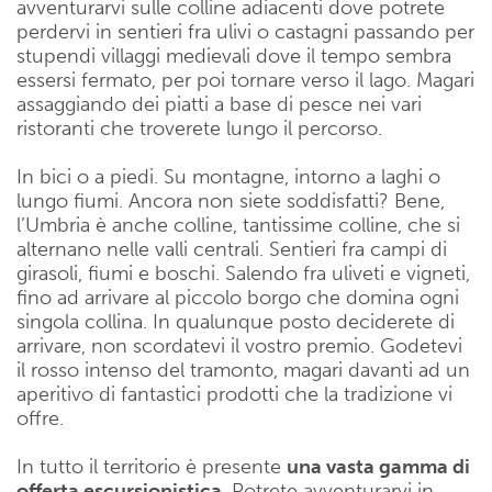
avventurarvi sulle colline adiacenti dove potrete
perdervi in sentieri fra ulivi o castagni passando per
stupendi villaggi medievali dove il tempo sembra
essersi fermato, per poi tornare verso il lago. Magari
assaggiando dei piatti a base di pesce nei vari
ristoranti che troverete lungo il percorso.
In bici o a piedi. Su montagne, intorno a laghi o
lungo fiumi. Ancora non siete soddisfatti? Bene,
l’Umbria è anche colline, tantissime colline, che si
alternano nelle valli centrali. Sentieri fra campi di
girasoli, fiumi e boschi. Salendo fra uliveti e vigneti,
fino ad arrivare al piccolo borgo che domina ogni
singola collina. In qualunque posto deciderete di
arrivare, non scordatevi il vostro premio. Godetevi
il rosso intenso del tramonto, magari davanti ad un
aperitivo di fantastici prodotti che la tradizione vi
offre.
In tutto il territorio è presente
una vasta gamma di
offerta escursionistica
. Potrete avventurarvi in