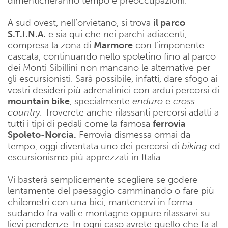
dimenticheranno tempo e preoccupazioni.
A sud ovest, nell’orvietano, si trova
il parco
S.T.I.N.A.
e sia qui che nei parchi adiacenti,
compresa la zona di
Marmore
con l’imponente
cascata, continuando nello spoletino fino al parco
dei Monti Sibillini non mancano le alternative per
gli escursionisti. Sarà possibile, infatti, dare sfogo ai
vostri desideri più adrenalinici con ardui percorsi di
mountain bike
, specialmente
enduro
e
cross
country.
Troverete anche rilassanti percorsi adatti a
tutti i tipi di pedali come la famosa
ferrovia
Spoleto-Norcia.
Ferrovia dismessa ormai da
tempo, oggi diventata uno dei percorsi di
biking
ed
escursionismo più apprezzati in Italia.
Vi basterà semplicemente scegliere se godere
lentamente del paesaggio camminando o fare più
chilometri con una bici, mantenervi in forma
sudando fra valli e montagne oppure rilassarvi su
lievi pendenze. In ogni caso avrete quello che fa al