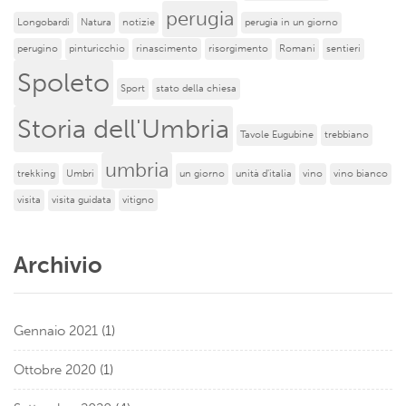
perugia
Longobardi
Natura
notizie
perugia in un giorno
perugino
pinturicchio
rinascimento
risorgimento
Romani
sentieri
Spoleto
Sport
stato della chiesa
Storia dell'Umbria
Tavole Eugubine
trebbiano
umbria
trekking
Umbri
un giorno
unità d'italia
vino
vino bianco
visita
visita guidata
vitigno
Archivio
Gennaio 2021
(1)
Ottobre 2020
(1)