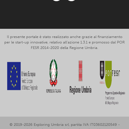
Facebook
Instagram
Il presente portale è stato realizzato anche grazie al finanziamento
per le start-up innovative, relativo all’azione 1.3.1 e promosso dal POR
FESR 2014-2020 della Regione Umbria.
© 2019-2026 Exploring Umbria srl, partita IVA IT03602120549 -