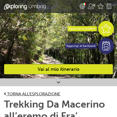
Aggiungi ai preferiti
Aggiungi al backpack
Vai al mio itinerario
Attività preferite
TORNA ALL'ESPLORAZIONE
Trekking Da Macerino
all’eremo di Fra’