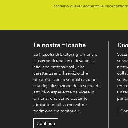
Dichiaro di aver acquisito le informazioni f
La nostra filosofia
Div
La filosofia di Exploring Umbria è
Selez
l’insieme di una serie di valori sia
serviz
etici che professionali, che
nostr
caratterizzano il servizio che
colla
offriamo, cioè la semplificazione
serviz
e la digitalizzazione della scelta di
territ
attività o esperienze da vivere in
unita
Umbria, che come costante
per c
abbiano un altissimo valore
tradizionale e territoriale.
Con
Continua