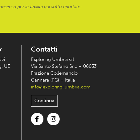
onsenso per le finalità qui sotto riportate:
y
Contatti
dei
Exploring Umbria srl
eg. UE
Via Santo Stefano Snc – 06033
Frazione Collemancio
Cannara (PG) – Italia
info@exploring-umbria.com
Continua
Facebook
Instagram