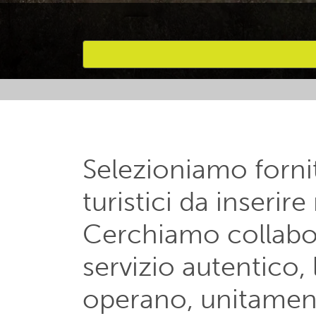
Attività preferite
Selezioniamo fornit
turistici da inserir
Cerchiamo collabor
servizio autentico, 
operano, unitament