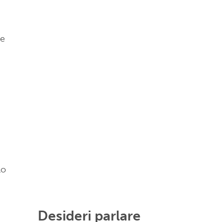
 e
lo
Desideri parlare