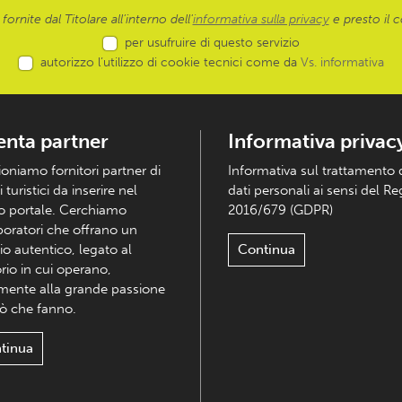
ornite dal Titolare all’interno dell'
informativa sulla privacy
e presto il c
per usufruire di questo servizio
autorizzo l’utilizzo di cookie tecnici come da
Vs. informativa
enta partner
Informativa privac
ioniamo fornitori partner di
Informativa sul trattamento 
i turistici da inserire nel
dati personali ai sensi del R
o portale. Cerchiamo
2016/679 (GDPR)
boratori che offrano un
io autentico, legato al
Continua
orio in cui operano,
mente alla grande passione
iò che fanno.
tinua