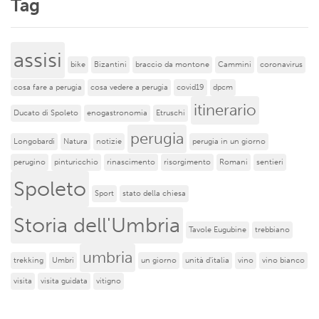
Tag
assisi
bike
Bizantini
braccio da montone
Cammini
coronavirus
cosa fare a perugia
cosa vedere a perugia
covid19
dpcm
itinerario
Ducato di Spoleto
enogastronomia
Etruschi
perugia
Longobardi
Natura
notizie
perugia in un giorno
perugino
pinturicchio
rinascimento
risorgimento
Romani
sentieri
Spoleto
Sport
stato della chiesa
Storia dell'Umbria
Tavole Eugubine
trebbiano
umbria
trekking
Umbri
un giorno
unità d'italia
vino
vino bianco
visita
visita guidata
vitigno