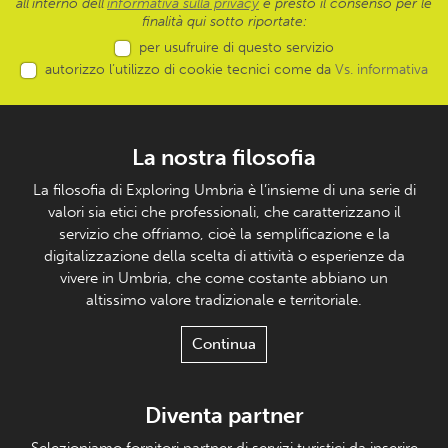
all’interno dell'
informativa sulla privacy
e presto il consenso per le
finalità qui sotto riportate:
per usufruire di questo servizio
autorizzo l’utilizzo di cookie tecnici come da
Vs. informativa
La nostra filosofia
La filosofia di Exploring Umbria è l’insieme di una serie di
valori sia etici che professionali, che caratterizzano il
servizio che offriamo, cioè la semplificazione e la
digitalizzazione della scelta di attività o esperienze da
vivere in Umbria, che come costante abbiano un
altissimo valore tradizionale e territoriale.
Continua
Diventa partner