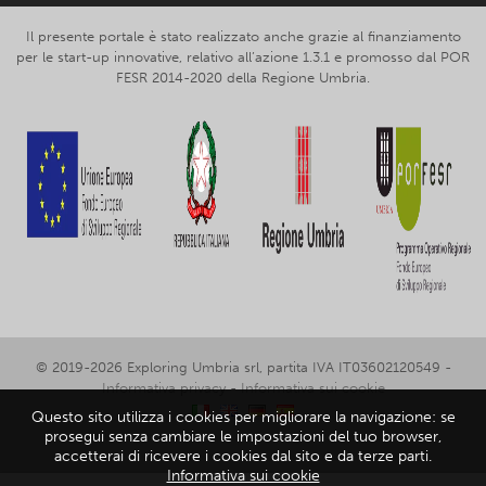
Il presente portale è stato realizzato anche grazie al finanziamento
per le start-up innovative, relativo all’azione 1.3.1 e promosso dal POR
FESR 2014-2020 della Regione Umbria.
© 2019-2026 Exploring Umbria srl, partita IVA IT03602120549 -
Informativa privacy
-
Informativa sui cookie
Questo sito utilizza i cookies per migliorare la navigazione: se
prosegui senza cambiare le impostazioni del tuo browser,
accetterai di ricevere i cookies dal sito e da terze parti.
Informativa sui cookie