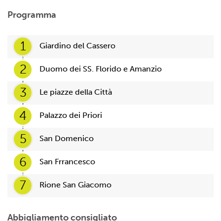
Programma
1
Giardino del Cassero
2
Duomo dei SS. Florido e Amanzio
3
Le piazze della Città
4
Palazzo dei Priori
5
San Domenico
6
San Frrancesco
7
Rione San Giacomo
Abbigliamento consigliato