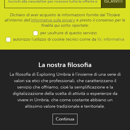
Dichiaro di aver acquisito le informazioni fornite dal Titolare
all’interno dell'
informativa sulla privacy
e presto il consenso per le
finalità qui sotto riportate:
per usufruire di questo servizio
autorizzo l’utilizzo di cookie tecnici come da
Vs. informativa
La nostra filosofia
La filosofia di Exploring Umbria è l’insieme di una serie di
valori sia etici che professionali, che caratterizzano il
servizio che offriamo, cioè la semplificazione e la
digitalizzazione della scelta di attività o esperienze da
vivere in Umbria, che come costante abbiano un
altissimo valore tradizionale e territoriale.
Continua