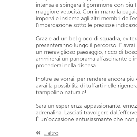
intensa e spingerà il gommone con più 
maggiore velocità. Con in mano la pagaia,
impervi e insieme agli altri membri dell’
l’imbarcazione sotto le preziose indicazio
Grazie ad un bel gioco di squadra, evitera
presenteranno lungo il percorso. E avrai i
un meraviglioso paesaggio, ricco di bosc
ammirerai un panorama affascinante e i
procederai nella discesa.
Inoltre se vorrai, per rendere ancora più
avrai la possibilità di tuffarti nelle rige
trampolino naturale!
Sarà un’esperienza appassionante, emozi
adrenalina. Lasciati travolgere dall’effer
È un’occasione entusiasmante che non pu
...altro