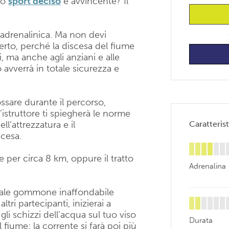
no
sport deciso
e avvincente? Il
 adrenalinica. Ma non devi
rto, perché la discesa del fiume
ti, ma anche agli anziani e alle
o avverrà in totale sicurezza e
ssare durante il percorso,
’istruttore ti spiegherà le norme
ll’attrezzatura e il
Caratterist
cesa.
e per circa 8 km, oppure il tratto
Adrenalina
ciale gommone inaffondabile
 altri partecipanti, inizierai a
gli schizzi dell’acqua sul tuo viso
Durata
fiume; la corrente si farà poi più