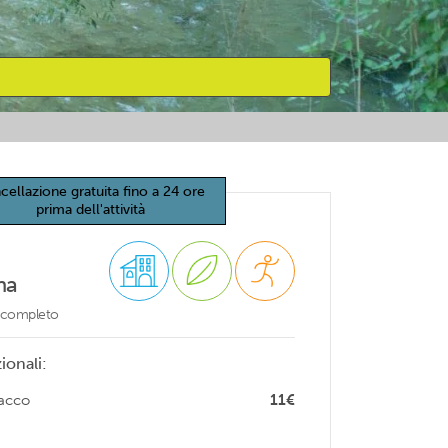
cellazione gratuita fino a 24 ore
prima dell'attività
na
o completo
ionali:
sacco
11€