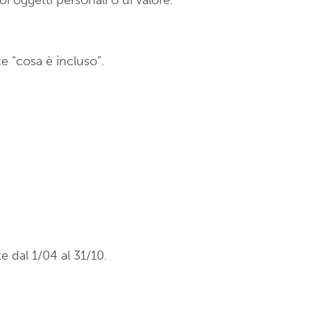
oi oggetti personali o di valore.
e “cosa è incluso”.
e dal 1/04 al 31/10.