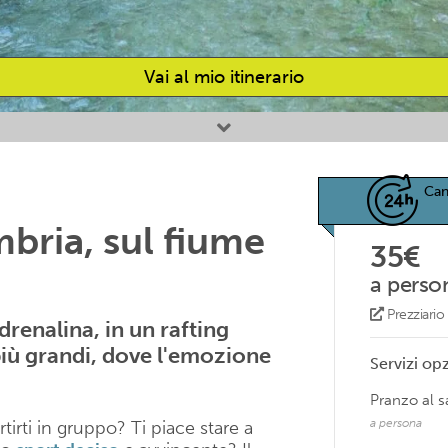
Vai al mio itinerario
Can
mbria, sul fiume
35€
a perso
Prezziari
drenalina, in un rafting
i più grandi, dove l'emozione
Servizi opz
Pranzo al 
a persona
rtirti in gruppo? Ti piace stare a