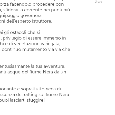
2 ore
forza facendolo procedere con
 sfiderai la corrente nei punti più
equipaggio governerai
ni dell’esperto istruttore.
i gli ostacoli che si
l privilegio di essere immerso in
hi e di vegetazione variegata;
n continuo mutamento via via che
 entusiasmante la tua avventura,
neranti acque del fiume Nera da un
onante e soprattutto ricca di
vescenza del rafting sul fiume Nera.
oi lasciarti sfuggire!