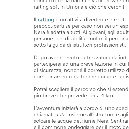
contatto con la natura e vuoi provare u
rafting soft in Umbria è ciò che cerchi!
Il
rafting
è un’attività divertente e molto
preoccuparti se per caso non sei un espe
Nera è adatta a tutti. Ai giovani, agli adul
persone con disabilità! Inoltre il percors
sotto la guida di istruttori professionisti.
Dopo aver ricevuto l’attrezzatura da indo
parteciperai ad una breve lezione in cui l
di sicurezza, nonché il corretto utilizzo de
comportamento da tenere durante la dis
Potrai scegliere il percorso che si estend
più breve che prevede circa 4 km.
L’avventura inizierà a bordo di uno spe
chiamato
raft
. Insieme all’istruttore e agli
solcare le acque del fiume Nera. Sentirai 
e il gommone ondeggiare per il moto del 