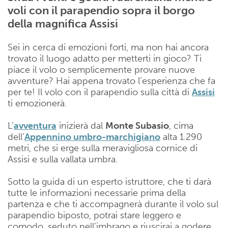
voli con il parapendio sopra il borgo
della magnifica Assisi
Sei in cerca di emozioni forti, ma non hai ancora
trovato il luogo adatto per metterti in gioco? Ti
piace il volo o semplicemente provare nuove
avventure? Hai appena trovato l’esperienza che fa
per te! Il volo con il parapendio sulla città di
Assisi
ti emozionerà.
L’
avventura
inizierà dal
Monte Subasio
, cima
dell’
Appennino umbro-marchigiano
alta 1.290
metri, che si erge sulla meravigliosa cornice di
Assisi e sulla vallata umbra.
Sotto la guida di un esperto istruttore, che ti darà
tutte le informazioni necessarie prima della
partenza e che ti accompagnerà durante il volo sul
parapendio biposto, potrai stare leggero e
comodo, seduto nell’imbrago e riuscirai a godere