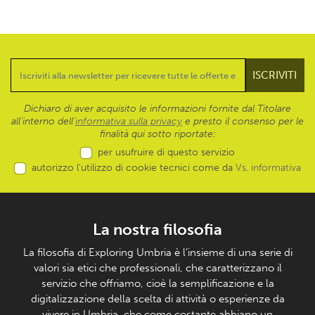
Dichiaro di aver acquisito le informazioni fornite dal Titolare
all’interno dell'
informativa sulla privacy
e presto il consenso per le
finalità qui sotto riportate:
per usufruire di questo servizio
autorizzo l’utilizzo di cookie tecnici come da
Vs. informativa
La nostra filosofia
La filosofia di Exploring Umbria è l’insieme di una serie di
valori sia etici che professionali, che caratterizzano il
servizio che offriamo, cioè la semplificazione e la
digitalizzazione della scelta di attività o esperienze da
vivere in Umbria, che come costante abbiano un