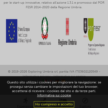
per le start-up innovative, relativo all’azione 1.3.1 e promosso dal POR
FESR 2014-2020 della Regione Umbria.
© 2019-2026 Exploring Umbria srl, partita IVA IT03602120549 -
Informativa privacy
-
Informativa sui cookie
Questo sito utilizza i cookies per migliorare la navigazione: se
prosegui senza cambiare le impostazioni del tuo browser,
accetterai di ricevere i cookies dal sito e da terze parti.
Informativa sui cookie
Ho compreso e accetto
Esperienze
Tour
Dove dormire
Esplora