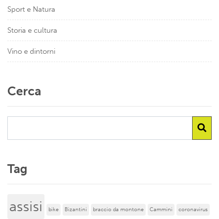
Sport e Natura
Storia e cultura
Vino e dintorni
Cerca
Tag
assisi
bike
Bizantini
braccio da montone
Cammini
coronavirus