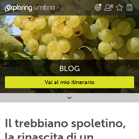
BLOG
Vai al mio itinerario
Attività preferite
Il trebbiano spoletino,
la rinascita di un