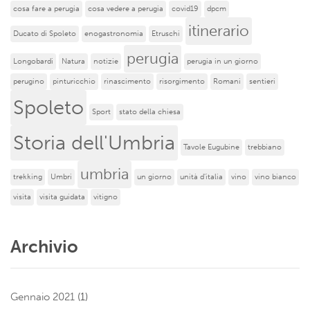
cosa fare a perugia
cosa vedere a perugia
covid19
dpcm
itinerario
Ducato di Spoleto
enogastronomia
Etruschi
perugia
Longobardi
Natura
notizie
perugia in un giorno
perugino
pinturicchio
rinascimento
risorgimento
Romani
sentieri
Spoleto
Sport
stato della chiesa
Storia dell'Umbria
Tavole Eugubine
trebbiano
umbria
trekking
Umbri
un giorno
unità d'italia
vino
vino bianco
visita
visita guidata
vitigno
Archivio
Gennaio 2021
(1)