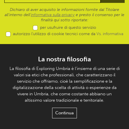
Dichiaro di aver acquisito le informazioni fornite dal Titolare
all’interno dell'
informativa sulla privacy
e presto il consenso per le
finalità qui sotto riportate:
per usufruire di questo servizio
autorizzo l’utilizzo di cookie tecnici come da
Vs. informativa
La nostra filosofia
La filosofia di Exploring Umbria è l’insieme di una serie di
valori sia etici che professionali, che caratterizzano il
servizio che offriamo, cioè la semplificazione e la
digitalizzazione della scelta di attività o esperienze da
vivere in Umbria, che come costante abbiano un
altissimo valore tradizionale e territoriale.
Continua