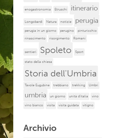
itinerario
enogastronomia
Etruschi
perugia
Longobardi
Natura
notizie
perugia in un giorno
perugino
pinturicchio
rinascimento
risorgimento
Romani
Spoleto
sentieri
Sport
stato della chiesa
Storia dell'Umbria
Tavole Eugubine
trebbiano
trekking
Umbri
umbria
un giorno
unità d'italia
vino
vino bianco
visita
visita guidata
vitigno
Archivio