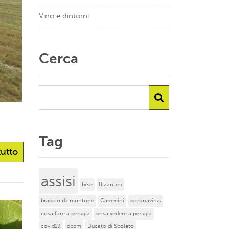
Vino e dintorni
Cerca
Tag
tutto
assisi
bike
Bizantini
braccio da montone
Cammini
coronavirus
cosa fare a perugia
cosa vedere a perugia
covid19
dpcm
Ducato di Spoleto