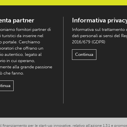
enta partner
Informativa privac
ioniamo fornitori partner di
Informativa sul trattamento 
i turistici da inserire nel
dati personali ai sensi del R
o portale. Cerchiamo
2016/679 (GDPR)
boratori che offrano un
io autentico, legato al
Continua
orio in cui operano,
mente alla grande passione
iò che fanno.
tinua
 al finanziamento per le start-up innovative, relativo all’azione 1.3.1 e p