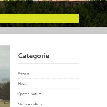
Categorie
Itinerari
News
Sport e Natura
Storia e cultura