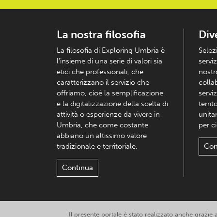
La nostra filosofia
Div
La filosofia di Exploring Umbria è
Selez
l’insieme di una serie di valori sia
serviz
etici che professionali, che
nostr
caratterizzano il servizio che
colla
offriamo, cioè la semplificazione
serviz
e la digitalizzazione della scelta di
territ
attività o esperienze da vivere in
unita
Umbria, che come costante
per c
abbiano un altissimo valore
tradizionale e territoriale.
Con
Continua
Il presente portale è stato realizzato anche grazie