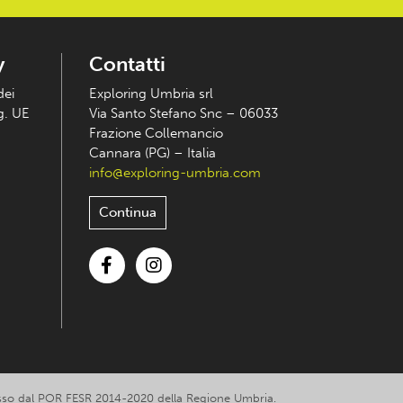
y
Contatti
dei
Exploring Umbria srl
eg. UE
Via Santo Stefano Snc – 06033
Frazione Collemancio
Cannara (PG) – Italia
info@exploring-umbria.com
Continua
Facebook
Instagram
romosso dal POR FESR 2014-2020 della Regione Umbria.