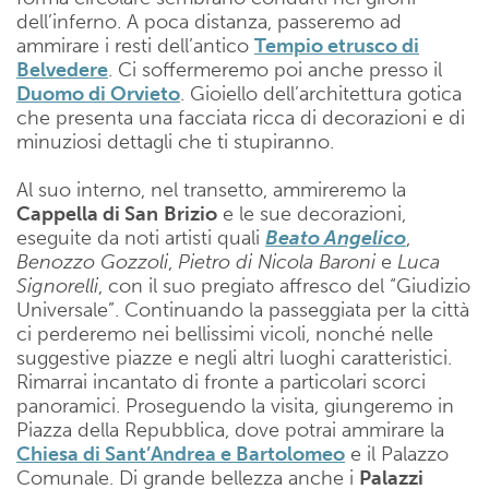
dell’inferno. A poca distanza, passeremo ad
ammirare i resti dell’antico
Tempio etrusco di
Belvedere
. Ci soffermeremo poi anche presso il
Duomo di Orvieto
. Gioiello dell’architettura gotica
che presenta una facciata ricca di decorazioni e di
minuziosi dettagli che ti stupiranno.
Al suo interno, nel transetto, ammireremo la
Cappella di San
Brizio
e le sue decorazioni,
eseguite da noti artisti quali
Beato Angelico
,
Benozzo Gozzoli
,
Pietro di Nicola Baroni
e
Luca
Signorelli
, con il suo pregiato affresco del “Giudizio
Universale”. Continuando la passeggiata per la città
ci perderemo nei bellissimi vicoli, nonché nelle
suggestive piazze e negli altri luoghi caratteristici.
Rimarrai incantato di fronte a particolari scorci
panoramici. Proseguendo la visita, giungeremo in
Piazza della Repubblica, dove potrai ammirare la
Chiesa di Sant’Andrea e Bartolomeo
e il Palazzo
Comunale. Di grande bellezza anche i
Palazzi