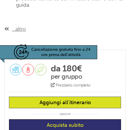
guida.
...altro
Cancellazione gratuita fino a 24
ore prima dell'attività
da 180€
per gruppo
Prezziario completo
Aggiungi all'itinerario
oppure