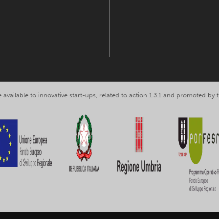
 available to innovative start-ups, related to action 1.3.1 and promoted b