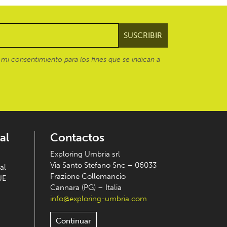
mi consentimiento para los fines que se indican a
al
Contactos
Exploring Umbria srl
Via Santo Stefano Snc – 06033
al
Frazione Collemancio
UE
Cannara (PG) – Italia
info@exploring-umbria.com
Continuar