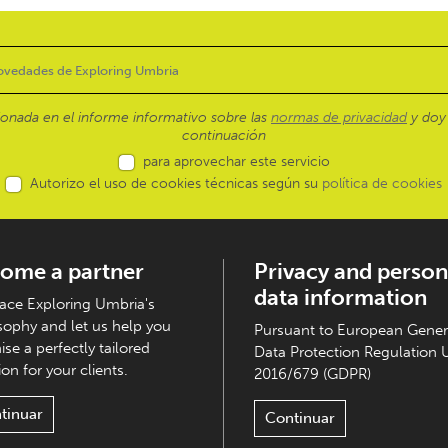
ionada en el informe informativo sobre las
normas de privacidad
y doy 
continuación
para aprovechar este servicio
Autorizo el uso de cookies técnicas según su
política de cookies
ome a partner
Privacy and person
data information
ce Exploring Umbria's
sophy and let us help you
Pursuant to European Gener
ise a perfectly tailored
Data Protection Regulation 
on for your clients.
2016/679 (GDPR)
tinuar
Continuar