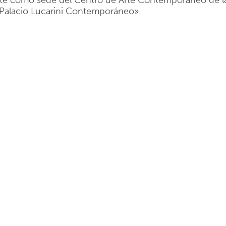
parte como sede del Centro de Arte Contemporáneo de l
«Palacio Lucarini Contemporáneo».