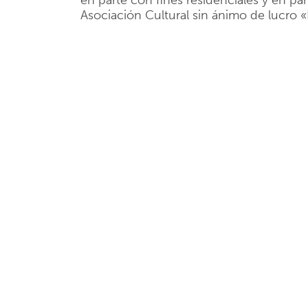
en parte con fines residenciales y en 
Asociación Cultural sin ánimo de lucro 