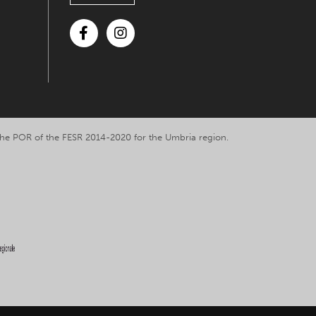
Facebook
Instagram
y the POR of the FESR 2014-2020 for the Umbria region.