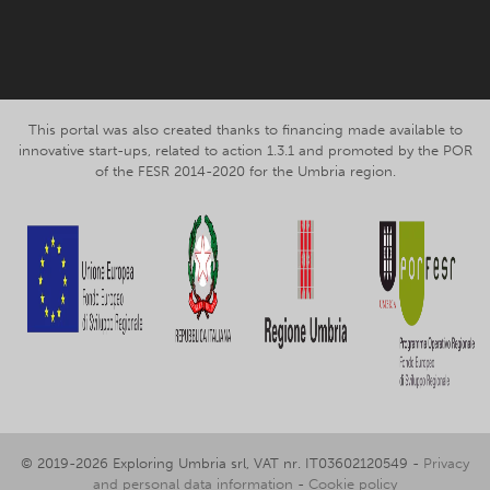
Facebook
Instagram
This portal was also created thanks to financing made available to
innovative start-ups, related to action 1.3.1 and promoted by the POR
of the FESR 2014-2020 for the Umbria region.
© 2019-2026 Exploring Umbria srl, VAT nr. IT03602120549 -
Privacy
and personal data information
-
Cookie policy