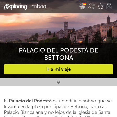
PALACIO DEL PODESTÀ DE
BETTONA
Ir a mi viaje
Favourites
El
Palacio del Podestà
es un edificio sobrio que se
levanta en la plaza principal de Bettona, junto al
Palacio Biancalana y no lejos de la iglesia de Santa