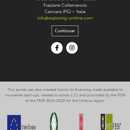
Frazione Collemancio
Cannara (PG) – Italia
info@exploring-umbria.com
Continuar
Facebook
Instagram
This portal was also created thanks to financing made available to
innovative start-ups, related to action 1.3.1 and promoted by the POR
of the FESR 2014-2020 for the Umbria region.