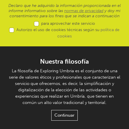
Declaro que he adquirido la información proporcionada en el
informe informativo sobre las
normas de privacidad
y doy mi
consentimiento para los fines que se indican a continuación
para aprovechar este servicio
Autorizo el uso de cookies técnicas según su
política de
cookies
Nuestra filosofía
La filosofía de Exploring Umbria es el conjunto de una
serie de valores éticos y profesionales que caracterizan el
servicio que ofrecemos, es decir, la simplificación y
digitalización de la elección de las actividades o
experiencias que realizar en Umbría, que tienen en
común un alto valor tradicional y territorial.
Continuar