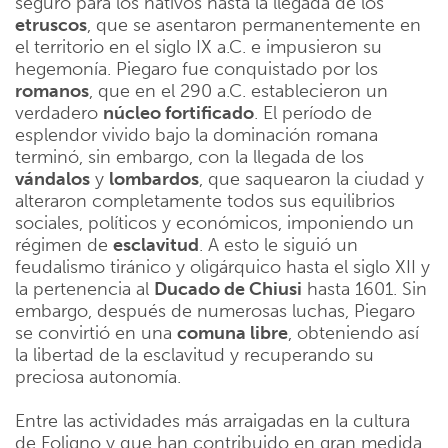
seguro para los nativos hasta la llegada de los
etruscos
, que se asentaron permanentemente en
el territorio en el siglo IX a.C. e impusieron su
hegemonía. Piegaro fue conquistado por los
romanos
, que en el 290 a.C. establecieron un
verdadero
núcleo fortificado
. El período de
esplendor vivido bajo la dominación romana
terminó, sin embargo, con la llegada de los
vándalos
y
lombardos
, que saquearon la ciudad y
alteraron completamente todos sus equilibrios
sociales, políticos y económicos, imponiendo un
régimen de
esclavitud
. A esto le siguió un
feudalismo tiránico y oligárquico hasta el siglo XII y
la pertenencia al
Ducado de Chiusi
hasta 1601. Sin
embargo, después de numerosas luchas, Piegaro
se convirtió en una
comuna libre
, obteniendo así
la libertad de la esclavitud y recuperando su
preciosa autonomía.
Entre las actividades más arraigadas en la cultura
de Foligno y que han contribuido en gran medida