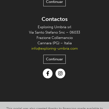
Continuar
Contactos
Exploring Umbria srl
Via Santo Stefano Snc – 06033
Frazione Collemancio
Cannara (PG) – Italia
info@exploring-umbria.com
Continuar
Facebook
Instagram
This portal was also created thanks to financing made available to