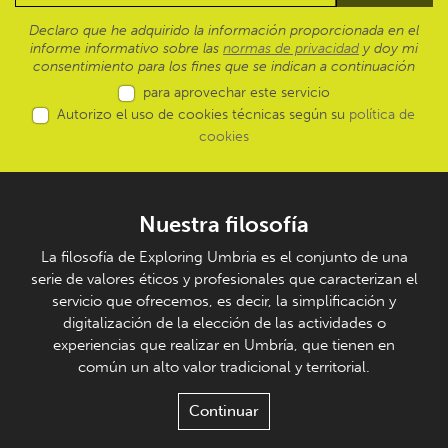
Declaro que he adquirido la información proporcionada en el
informe informativo sobre las
normas de privacidad
y doy mi
consentimiento para los fines que se indican a continuación
para aprovechar este servicio
Autorizo el uso de cookies técnicas según su
política de
cookies
Nuestra filosofía
La filosofía de Exploring Umbria es el conjunto de una
serie de valores éticos y profesionales que caracterizan el
servicio que ofrecemos, es decir, la simplificación y
digitalización de la elección de las actividades o
experiencias que realizar en Umbría, que tienen en
común un alto valor tradicional y territorial.
Continuar