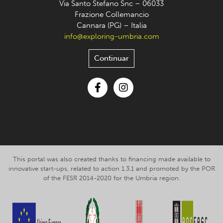
Via Santo Stefano Snc – 06033
Frazione Collemancio
Cannara (PG) – Italia
info@exploring-umbria.com
Continuar
Facebook
Instagram
This portal was also created thanks to financing made available to
innovative start-ups, related to action 1.3.1 and promoted by the POR
of the FESR 2014-2020 for the Umbria region.