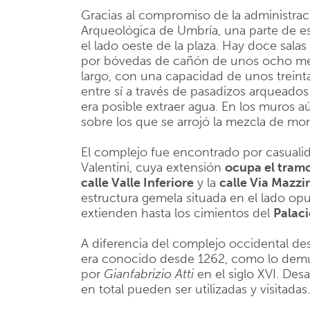
Gracias al compromiso de la administra
Arqueológica de Umbría, una parte de e
el lado oeste de la plaza. Hay doce sala
por bóvedas de cañón de unos ocho met
largo, con una capacidad de unos treint
entre sí a través de pasadizos arqueados
era posible extraer agua. En los muros 
sobre los que se arrojó la mezcla de mor
El complejo fue encontrado por casualid
Valentini, cuya extensión
ocupa el tramo 
calle Valle Inferiore
y la
calle Via Mazzi
estructura gemela situada en el lado op
extienden hasta los cimientos del
Palaci
A diferencia del complejo occidental de
era conocido desde 1262, como lo demu
por
Gianfabrizio Atti
en el siglo XVI. De
en total pueden ser utilizadas y visitadas.