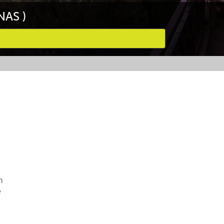
AS )
n
e