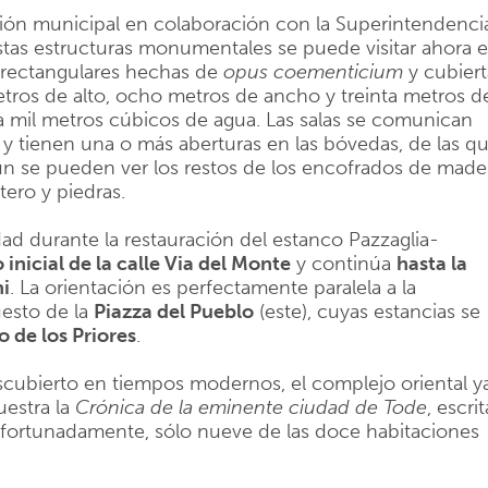
ción municipal en colaboración con la Superintendenci
stas estructuras monumentales se puede visitar ahora 
s rectangulares hechas de
opus coementicium
y cubiert
ros de alto, ocho metros de ancho y treinta metros d
a mil metros cúbicos de agua. Las salas se comunican
 y tienen una o más aberturas en las bóvedas, de las q
aún se pueden ver los restos de los encofrados de made
tero y piedras.
ad durante la restauración del estanco Pazzaglia-
inicial de la calle Via del Monte
y continúa
hasta la
ni
. La orientación es perfectamente paralela a la
uesto de la
Piazza del Pueblo
(este), cuyas estancias se
o de los Priores
.
scubierto en tiempos modernos, el complejo oriental y
estra la
Crónica de la eminente ciudad de Tode
, escrit
safortunadamente, sólo nueve de las doce habitaciones