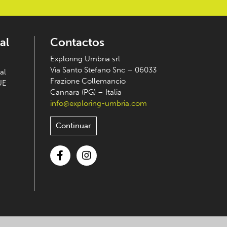
al
Contactos
Exploring Umbria srl
Via Santo Stefano Snc – 06033
al
Frazione Collemancio
UE
Cannara (PG) – Italia
info@exploring-umbria.com
Continuar
Facebook
Instagram