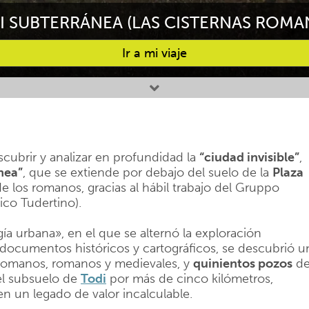
I SUBTERRÁNEA (LAS CISTERNAS ROMAN
Ir a mi viaje
scubrir y analizar en profundidad la
“ciudad invisible”
,
nea”
, que se extiende por debajo del suelo de la
Plaza
de los romanos, gracias al hábil trabajo del Gruppo
co Tudertino).
 urbana», en el que se alternó la exploración
documentos históricos y cartográficos, se descubrió u
romanos, romanos y medievales, y
quinientos pozos
d
el subsuelo de
Todi
por más de cinco kilómetros,
n un legado de valor incalculable.