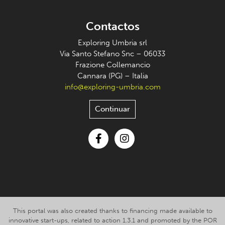
Contactos
Exploring Umbria srl
Via Santo Stefano Snc – 06033
Frazione Collemancio
Cannara (PG) – Italia
info@exploring-umbria.com
Continuar
Facebook
Instagram
This portal was also created thanks to financing made available to
innovative start-ups, related to action 1.3.1 and promoted by the POR