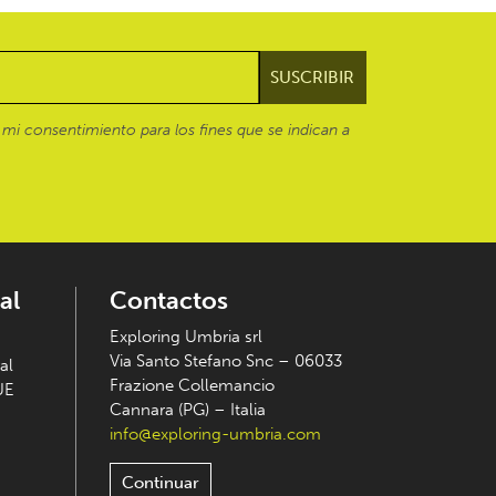
mi consentimiento para los fines que se indican a
al
Contactos
Exploring Umbria srl
Via Santo Stefano Snc – 06033
al
Frazione Collemancio
UE
Cannara (PG) – Italia
info@exploring-umbria.com
Continuar