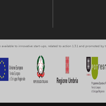
 available to innovative start-ups, related to action 1.3.1 and promoted b