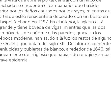
a la vista que abre el portal central con un arco de
 fachada se encuentra el campanario, que ha sido
erior por los daños causados por los rayos, mientras qu
ortal de estilo renacentista decorado con un busto en
ispo, fechado en 1497. En el interior, la iglesia está
 grande y tiene bóveda de vigas, mientras que las dos
en bóvedas de cañón. En las paredes, gracias a los
 época moderna, han salido a la luz los restos de algun
de Orvieto que datan del siglo XIII. Desafortunadamente
 enlucidas y cubiertas de blanco, alrededor de 1640, tal
neamiento de la iglesia que había sido refugio y ampa
grave epidemia.