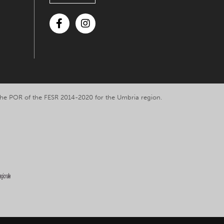
Facebook
Instagram
y the POR of the FESR 2014-2020 for the Umbria region.