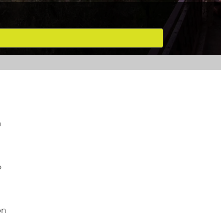
a
o
on