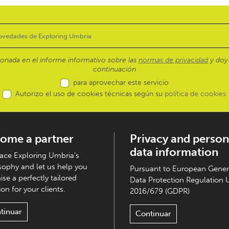
ionada en el informe informativo sobre las
normas de privacidad
y doy 
continuación
para aprovechar este servicio
Autorizo el uso de cookies técnicas según su
política de cookies
ome a partner
Privacy and person
data information
ce Exploring Umbria's
sophy and let us help you
Pursuant to European Gener
ise a perfectly tailored
Data Protection Regulation 
on for your clients.
2016/679 (GDPR)
tinuar
Continuar