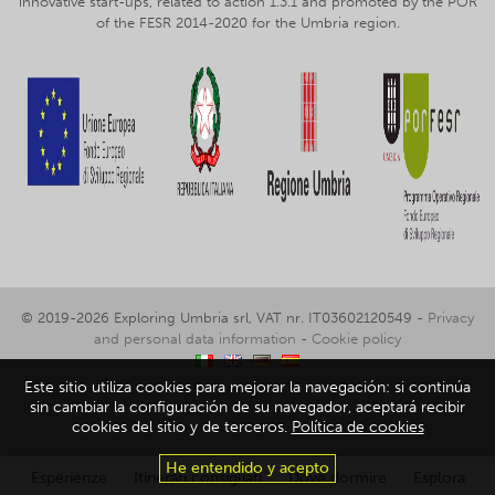
innovative start-ups, related to action 1.3.1 and promoted by the POR
of the FESR 2014-2020 for the Umbria region.
© 2019-2026 Exploring Umbria srl, VAT nr. IT03602120549 -
Privacy
and personal data information
-
Cookie policy
Este sitio utiliza cookies para mejorar la navegación: si continúa
sin cambiar la configuración de su navegador, aceptará recibir
cookies del sitio y de terceros.
Política de cookies
He entendido y acepto
Esperienze
Itinerari consigliati
Dove dormire
Esplora