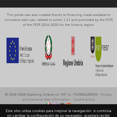
This portal was also created thanks to financing made available to
innovative start-ups, related to action 1.3.1 and promoted by the POR
of the FESR 2014-2020 for the Umbria region.
© 2019-2026 Exploring Umbria srl, VAT nr. IT03602120549 -
Privacy
and personal data information
-
Cookie policy
Este sitio utiliza cookies para mejorar la navegación: si continúa
sin cambiar la configuración de su navegador, aceptará recibir