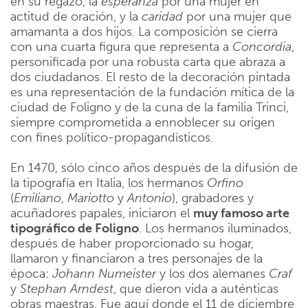
en su regazo, la
esperanza
por una mujer en
actitud de oración, y la
caridad
por una mujer que
amamanta a dos hijos. La composición se cierra
con una cuarta figura que representa a
Concordia
,
personificada por una robusta carta que abraza a
dos ciudadanos. El resto de la decoración pintada
es una representación de la fundación mítica de la
ciudad de Foligno y de la cuna de la familia Trinci,
siempre comprometida a ennoblecer su origen
con fines político-propagandísticos.
En 1470, sólo cinco años después de la difusión de
la tipografía en Italia, los hermanos
Orfino
(
Emiliano
,
Mariotto
y
Antonio
), grabadores y
acuñadores papales, iniciaron el
muy famoso arte
tipográfico de Foligno
. Los hermanos iluminados,
después de haber proporcionado su hogar,
llamaron y financiaron a tres personajes de la
época:
Johann Numeister
y los dos alemanes
Craf
y
Stephan
Arndest
, que dieron vida a auténticas
obras maestras. Fue aquí donde el 11 de diciembre