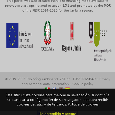
This portal was also created thanks to financing made available to
innovative start-ups, related to action 1.3.1 and promoted by the POR
of the FESR 2014-2020 for the Umbria region.
© 2019-2026 Exploring Umbria srl, VAT nr. IT03602120549 -
Privacy
and personal data information
-
Cookie policy
Este sitio utiliza cookies para mejorar la navegación: si continúa
sin cambiar la configuración de su navegador, aceptará recibir
cookies del sitio y de terceros.
Política de cookies
He entendido y acepto