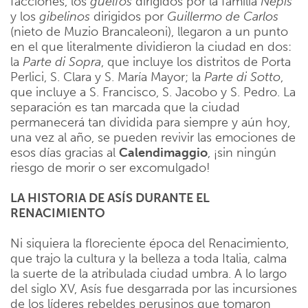
facciones, los
güelfos
dirigidos por la familia
Nepis
y los
gibelinos
dirigidos por
Guillermo
de
Carlos
(nieto de Muzio Brancaleoni), llegaron a un punto
en el que literalmente dividieron la ciudad en dos:
la
Parte di Sopra
, que incluye los distritos de Porta
Perlici, S. Clara y S. María Mayor; la
Parte di Sotto
,
que incluye a S. Francisco, S. Jacobo y S. Pedro. La
separación es tan marcada que la ciudad
permanecerá tan dividida para siempre y aún hoy,
una vez al año, se pueden revivir las emociones de
esos días gracias al
Calendimaggio
, ¡sin ningún
riesgo de morir o ser excomulgado!
LA HISTORIA DE ASÍS DURANTE EL
RENACIMIENTO
Ni siquiera la floreciente época del Renacimiento,
que trajo la cultura y la belleza a toda Italia, calma
la suerte de la atribulada ciudad umbra. A lo largo
del siglo XV, Asís fue desgarrada por las incursiones
de los líderes rebeldes perusinos que tomaron