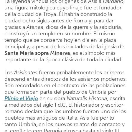
La leyenda vincula los orígenes de Asís a
Dardano
,
una figura mitológica cuyo linaje fue el fundador
de la ciudad de Troya. Él habría construido la
ciudad ocho siglos antes de Roma y, para dar
gracias a
Atenea
, diosa de la guerra y la sabiduría,
construyó un templo en su nombre. El mismo
templo que se conserva hoy en día en la plaza
principal y, a pesar de los invitados de la iglesia de
Santa María sopra Minerva
, es el símbolo más
importante de la época clásica de toda la ciudad.
Los
Asisinates
fueron probablemente los primeros
descendientes directos de los asisianos modernos.
Son recordados en el contexto de las poblaciones
que formaban parte del pueblo de Umbría por
Plinio
el
Viejo
en su obra
Naturalis Historia
, escrita
a mediados del siglo I d.C. El historiador y escritor
romano declara que los umbros fueron uno de los
pueblos más antiguos de Italia. Asís fue por lo
tanto Umbría, en los nuevos relatos de contacto y
el conflicto con Perugia etrusca hasta el siglo III