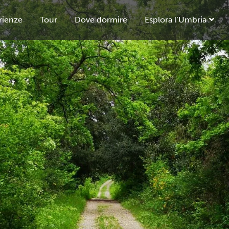
rienze
Tour
Dove dormire
Esplora l’Umbria