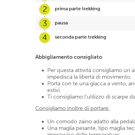
2
prima parte trekking
3
pausa
4
seconda parte trekking
Abbigliamento consigliato
Per questa attività consigliamo u
impedisca la libertà di movimento.
Porta con te una giacca a vento, anch
estivi.
Ti consigliamo l’utilizzo di scarpe da
Consigliamo inoltre di portare:
Un comodo zaino adatto alla peda
Una maglia pesante, tipo maglia te
improvviso delle temperature