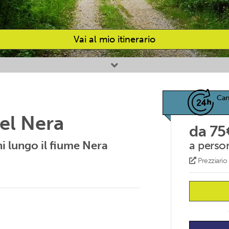
Vai al mio itinerario
Can
del Nera
da 75
ni lungo il fiume Nera
a perso
Prezziari