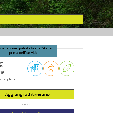
cellazione gratuita fino a 24 ore
prima dell'attività
€
na
o completo
Aggiungi all'itinerario
oppure