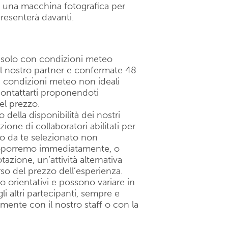
e una macchina fotografica per
presenterà davanti.
a solo con condizioni meteo
al nostro partner e confermate 48
di condizioni meteo non ideali
ntattarti proponendoti
del prezzo.
 della disponibilità dei nostri
one di collaboratori abilitati per
no da te selezionato non
proporremo immediatamente, o
zione, un’attività alternativa
rso del prezzo dell’esperienza.
o orientativi e possono variare in
li altri partecipanti, sempre e
te con il nostro staff o con la