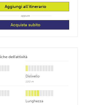
Aggiungi all'itinerario
oppure
iche dell'attività
Dislivello
100 m
Lunghezza