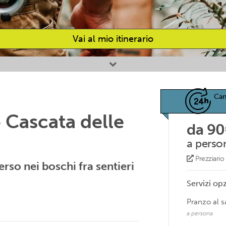
Vai al mio itinerario
Can
o Cascata delle
da 90
a perso
Prezziari
rso nei boschi fra sentieri
Servizi opz
Pranzo al 
a persona