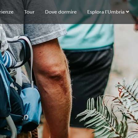
rienze
Tour
Dove dormire
Esplora l’Umbria