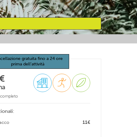
cellazione gratuita fino a 24 ore
prima dell'attività
€
na
o completo
ionali:
sacco
11€