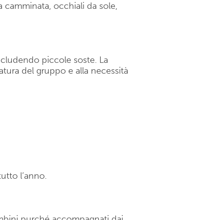
 camminata, occhiali da sole,
 includendo piccole soste. La
datura del gruppo e alla necessità
utto l’anno.
ambini purché accompagnati dai