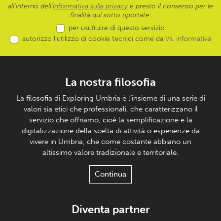
all’interno dell'
informativa sulla privacy
e presto il consenso per le
finalità qui sotto riportate:
per usufruire di questo servizio
autorizzo l’utilizzo di cookie tecnici come da
Vs. informativa
La nostra filosofia
La filosofia di Exploring Umbria è l’insieme di una serie di
valori sia etici che professionali, che caratterizzano il
servizio che offriamo, cioè la semplificazione e la
digitalizzazione della scelta di attività o esperienze da
vivere in Umbria, che come costante abbiano un
altissimo valore tradizionale e territoriale.
Continua
Diventa partner