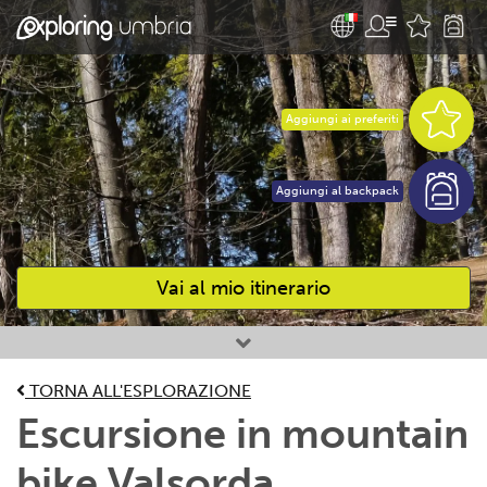
Aggiungi ai preferiti
Aggiungi al backpack
Vai al mio itinerario
Attività preferite
TORNA ALL'ESPLORAZIONE
Escursione in mountain
bike Valsorda