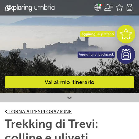
Aggiungi ai preferiti
Aggiungi al backpack
Vai al mio itinerario
Attività preferite
TORNA ALL'ESPLORAZIONE
Trekking di Trevi:
colline e uliveti