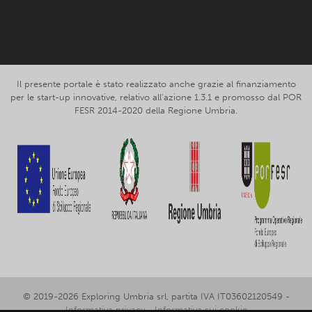
Facebook
Instagram
Il presente portale è stato realizzato anche grazie al finanziamento
per le start-up innovative, relativo all’azione 1.3.1 e promosso dal POR
FESR 2014-2020 della Regione Umbria.
© 2019-2026 Exploring Umbria srl, partita IVA IT03602120549 -
Informativa privacy
-
Informativa sui cookie