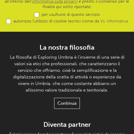
all’interno dell'
informativa sulla privacy
e presto il consenso per le
finalità qui sotto riportate:
per usufruire di questo servizio
autorizzo l’utilizzo di cookie tecnici come da
Vs. informativa
La nostra filosofia
La filosofia di Exploring Umbria è l’insieme di una serie di
valori sia etici che professionali, che caratterizzano il
servizio che offriamo, cioè la semplificazione e la
digitalizzazione della scelta di attività o esperienze da
vivere in Umbria, che come costante abbiano un
altissimo valore tradizionale e territoriale.
Continua
Diventa partner