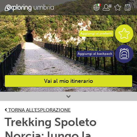
Aggiungi ai preferiti
Aggiungi al backpack
Vai al mio itinerario
Attività preferite
TORNA ALL'ESPLORAZIONE
Trekking Spoleto
Norcia: lungo la