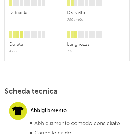
Difficoltà
Dislivello
350 metri
Durata
Lunghezza
4 ore
7 km
Scheda tecnica
Abbigliamento
Abbigliamento comodo consigliato
Cappello caldo