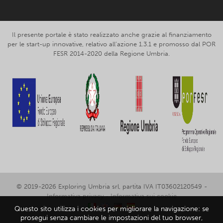
Il presente portale è stato realizzato anche grazie al finanziamento
per le start-up innovative, relativo all’azione 1.3.1 e promosso dal POR
FESR 2014-2020 della Regione Umbria.
© 2019-2026 Exploring Umbria srl, partita IVA IT03602120549 -
Informativa privacy
-
Informativa sui cookie
Questo sito utilizza i cookies per migliorare la navigazione: se
prosegui senza cambiare le impostazioni del tuo browser,