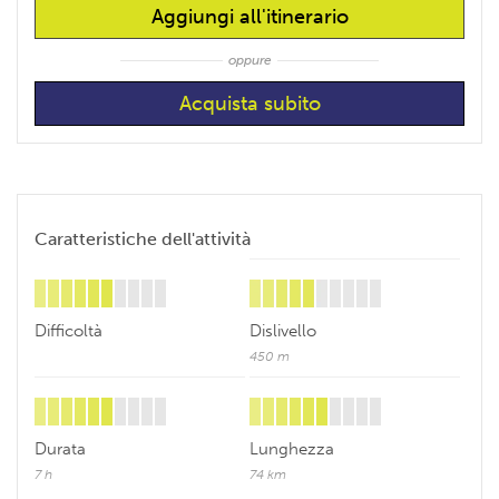
Aggiungi all'itinerario
oppure
Caratteristiche dell'attività
Difficoltà
Dislivello
450 m
Durata
Lunghezza
7 h
74 km