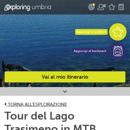
Aggiungi ai preferiti
Aggiungi al backpack
Vai al mio itinerario
Attività preferite
TORNA ALL'ESPLORAZIONE
Tour del Lago
Trasimeno in MTB