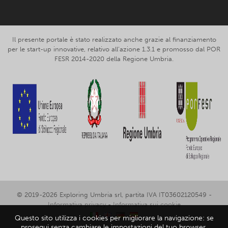
Il presente portale è stato realizzato anche grazie al finanziamento
per le start-up innovative, relativo all’azione 1.3.1 e promosso dal POR
FESR 2014-2020 della Regione Umbria.
© 2019-2026 Exploring Umbria srl, partita IVA IT03602120549 -
Informativa privacy
-
Informativa sui cookie
Questo sito utilizza i cookies per migliorare la navigazione: se
prosegui senza cambiare le impostazioni del tuo browser,