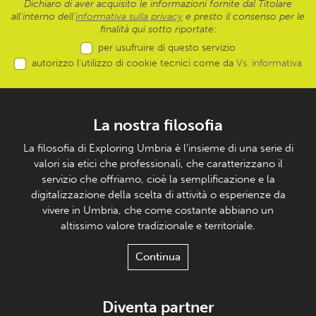
Dichiaro di aver acquisito le informazioni fornite dal Titolare
all’interno dell'
informativa sulla privacy
e presto il consenso per le
finalità qui sotto riportate:
per usufruire di questo servizio
autorizzo l’utilizzo di cookie tecnici come da
Vs. informativa
La nostra filosofia
La filosofia di Exploring Umbria è l’insieme di una serie di
valori sia etici che professionali, che caratterizzano il
servizio che offriamo, cioè la semplificazione e la
digitalizzazione della scelta di attività o esperienze da
vivere in Umbria, che come costante abbiano un
altissimo valore tradizionale e territoriale.
Continua
Diventa partner