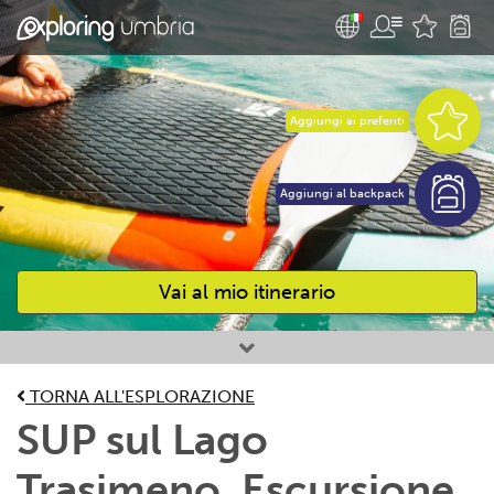
Aggiungi ai preferiti
Aggiungi al backpack
Vai al mio itinerario
Attività preferite
TORNA ALL'ESPLORAZIONE
SUP sul Lago
Trasimeno. Escursione