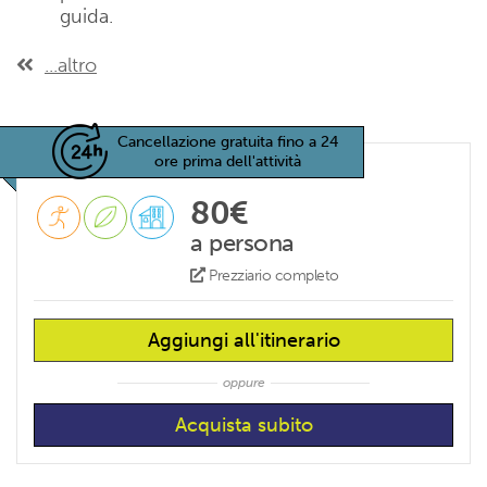
guida.
...altro
Cancellazione gratuita fino a 24
ore prima dell'attività
80€
a persona
Prezziario completo
Aggiungi all'itinerario
oppure