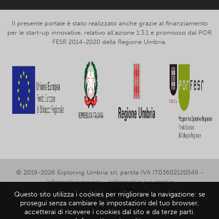
Il presente portale è stato realizzato anche grazie al finanziamento
per le start-up innovative, relativo all’azione 1.3.1 e promosso dal POR
FESR 2014-2020 della Regione Umbria.
© 2019-2026 Exploring Umbria srl, partita IVA IT03602120549 -
Informativa privacy
-
Informativa sui cookie
Questo sito utilizza i cookies per migliorare la navigazione: se
prosegui senza cambiare le impostazioni del tuo browser,
accetterai di ricevere i cookies dal sito e da terze parti.