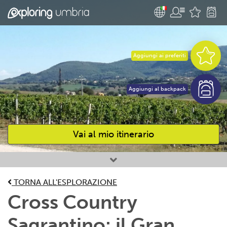
Aggiungi ai preferiti
Aggiungi al backpack
Vai al mio itinerario
Attività preferite
TORNA ALL'ESPLORAZIONE
Cross Country
Sagrantino: il Gran