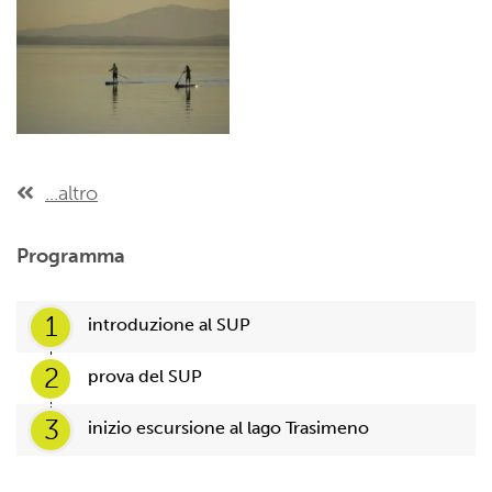
...altro
Programma
1
introduzione al SUP
2
prova del SUP
3
inizio escursione al lago Trasimeno