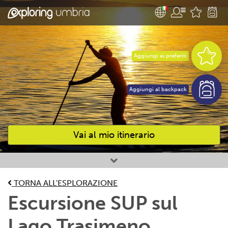
Aggiungi ai preferiti
Aggiungi al backpack
Vai al mio itinerario
Attività preferite
TORNA ALL'ESPLORAZIONE
Escursione SUP sul
Lago Trasimeno