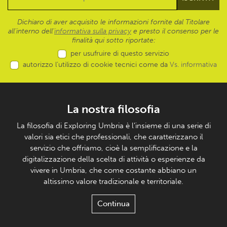
Dichiaro di aver acquisito le informazioni fornite dal Titolare
all’interno dell'
informativa sulla privacy
e presto il consenso per le
finalità qui sotto riportate:
per usufruire di questo servizio
autorizzo l’utilizzo di cookie tecnici come da
Vs. informativa
La nostra filosofia
La filosofia di Exploring Umbria è l’insieme di una serie di
valori sia etici che professionali, che caratterizzano il
servizio che offriamo, cioè la semplificazione e la
digitalizzazione della scelta di attività o esperienze da
vivere in Umbria, che come costante abbiano un
altissimo valore tradizionale e territoriale.
Continua