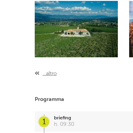
...altro
Programma
briefing
1
h. 09:30