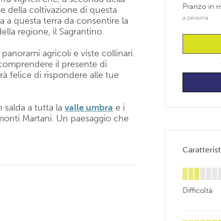
Pranzo in r
se della coltivazione di questa
a persona
a a questa terra da consentire la
lla regione, il Sagrantino.
 panorami agricoli e viste collinari.
i comprendere il presente di
à felice di rispondere alle tue
 salda a tutta la
valle umbra
e i
 monti Martani. Un paesaggio che
Caratterist
Difficoltà