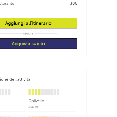
istorante
30€
Aggiungi all'itinerario
oppure
iche dell'attività
Dislivello
590 m