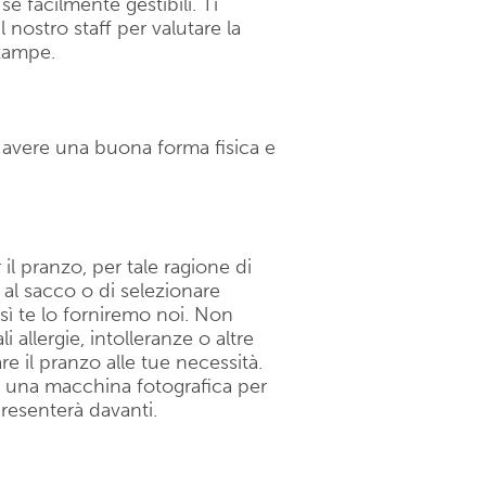
 facilmente gestibili. Ti
nostro staff per valutare la
 zampe.
o avere una buona forma fisica e
il pranzo, per tale ragione di
 al sacco o di selezionare
sì te lo forniremo noi. Non
allergie, intolleranze o altre
are il pranzo alle tue necessità.
e una macchina fotografica per
presenterà davanti.