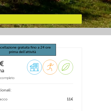
cellazione gratuita fino a 24 ore
prima dell'attività
€
na
o completo
ionali:
sacco
11€