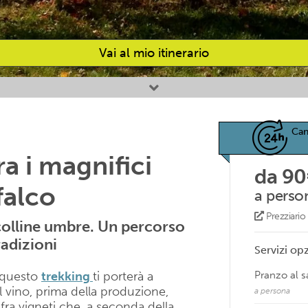
Vai al mio itinerario
Can
ra i magnifici
da 90
falco
a perso
Prezziari
 colline umbre. Un percorso
radizioni
Servizi opz
, questo
trekking
ti porterà a
Pranzo al 
 vino, prima della produzione,
a persona
fra vigneti che, a seconda della