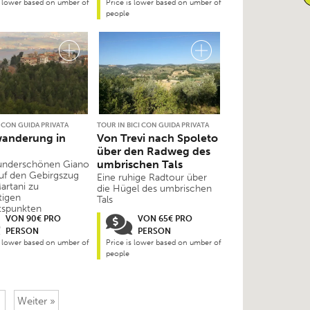
s lower based on umber of
Price is lower based on umber of
people
 CON GUIDA PRIVATA
TOUR IN BICI CON GUIDA PRIVATA
anderung in
Von Trevi nach Spoleto
über den Radweg des
umbrischen Tals
nderschönen Giano
auf den Gebirgszug
Eine ruhige Radtour über
artani zu
die Hügel des umbrischen
tigen
Tals
tspunkten
VON 90€ PRO
VON 65€ PRO
PERSON
PERSON
s lower based on umber of
Price is lower based on umber of
people
Weiter »