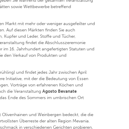
umgeben Sie während der gesamten Veranstaltung
tätten sowie Wettbewerbe betreffend
nen Markt mit mehr oder weniger ausgefeilter und
. Auf diesen Märkten finden Sie auch
, Kupfer und Leder, Stoffe und Tücher,
 Veranstaltung findet die Abschlusszeremonie
der im 16. Jahrhundert angefertigten Statuten und
wie den Verkauf von Produkten und
Frühling) und findet jedes Jahr zwischen April
re Initiative, mit der die Bedeutung von Essen
ungen, Vorträge von erfahrenen Köchen und
uch die Veranstaltung
Agosto Bevanate
tet das Ende des Sommers im umbrischen Ort
it Olivenhainen und Weinbergen bedeckt, die die
ertvollsten Überreste der alten Region Mevania.
 Geschmack in verschiedenen Gerichten probieren,