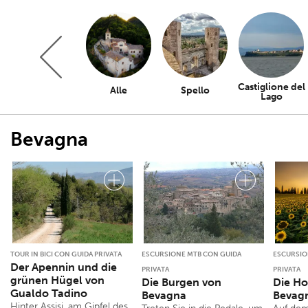
Castiglione del
Alle
Spello
Lago
Bevagna
TOUR IN BICI CON GUIDA PRIVATA
ESCURSIONE MTB CON GUIDA
ESCURSIO
Der Apennin und die
PRIVATA
PRIVATA
grünen Hügel von
Die Burgen von
Die H
Gualdo Tadino
Bevagna
Bevag
Hinter Assisi, am Gipfel des