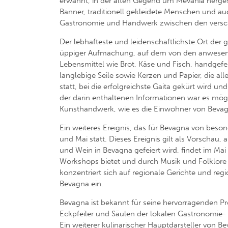
erwähnt, in der alten Gegend um Mevania herges
Banner, traditionell gekleidete Menschen und 
Gastronomie und Handwerk zwischen den versc
Der lebhafteste und leidenschaftlichste Ort der 
üppiger Aufmachung, auf dem von den anwesend
Lebensmittel wie Brot, Käse und Fisch, handgef
langlebige Seile sowie Kerzen und Papier, die a
statt, bei die erfolgreichste Gaita gekürt wird 
der darin enthaltenen Informationen war es mögl
Kunsthandwerk, wie es die Einwohner von Bevagn
Ein weiteres Ereignis, das für Bevagna von beson
und Mai statt. Dieses Ereignis gilt als Vorschau,
und Wein in Bevagna gefeiert wird, findet im Mai
Workshops bietet und durch Musik und Folklore 
konzentriert sich auf regionale Gerichte und re
Bevagna ein.
Bevagna ist bekannt für seine hervorragenden P
Eckpfeiler und Säulen der lokalen Gastronomie- 
Ein weiterer kulinarischer Hauptdarsteller von B