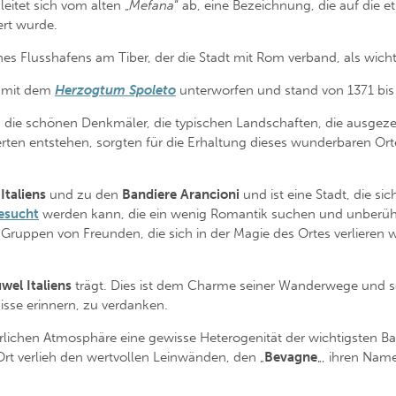
eitet sich vom alten „
Mefana
“ ab, eine Bezeichnung, die auf die 
rt wurde.
ines Flusshafens am Tiber, der die Stadt mit Rom verband, als wic
n
mit dem
Herzogtum Spoleto
unterworfen und stand von 1371 bis
s; die schönen Denkmäler, die typischen Landschaften, die ausgeze
rten entstehen, sorgten für die Erhaltung dieses wunderbaren Orte
Italiens
und zu den
Bandiere Arancioni
und ist eine Stadt, die si
esucht
werden kann, die ein wenig Romantik suchen und unberühr
ruppen von Freunden, die sich in der Magie des Ortes verlieren wo
wel Italiens
trägt. Dies ist dem Charme seiner Wanderwege und se
isse erinnern, zu verdanken.
erlichen Atmosphäre eine gewisse Heterogenität der wichtigsten Ba
 Ort verlieh den wertvollen Leinwänden, den „
Bevagne
„, ihren Nam