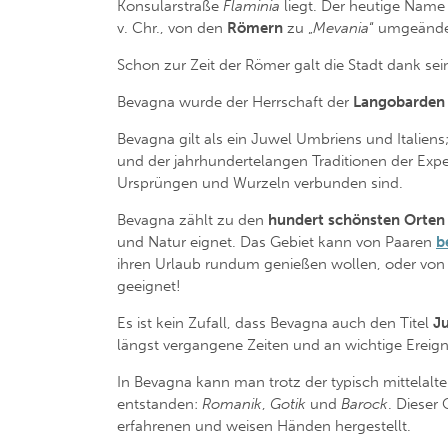
Konsularstraße
Flaminia
liegt. Der heutige Name l
v. Chr., von den
Römern
zu „
Mevania
“ umgeände
Schon zur Zeit der Römer galt die Stadt dank se
Bevagna wurde der Herrschaft der
Langobarde
Bevagna gilt als ein Juwel Umbriens und Italien
und der jahrhundertelangen Traditionen der Expe
Ursprüngen und Wurzeln verbunden sind.
Bevagna zählt zu den
hundert schönsten Orten 
und Natur eignet. Das Gebiet kann von Paaren
b
ihren Urlaub rundum genießen wollen, oder von G
geeignet!
Es ist kein Zufall, dass Bevagna auch den Titel
Ju
längst vergangene Zeiten und an wichtige Ereign
In Bevagna kann man trotz der typisch mittelalt
entstanden:
Romanik
,
Gotik
und
Barock
. Dieser
erfahrenen und weisen Händen hergestellt.