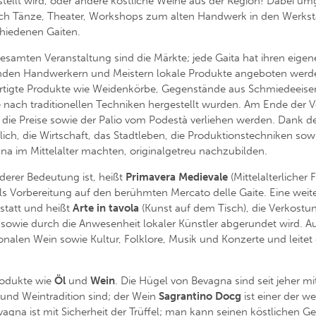
tellt wird, oder andere köstliche Weine aus der Region! Dabei 
auch Tänze, Theater, Workshops zum alten Handwerk in den Werks
hiedenen Gaiten.
gesamten Veranstaltung sind die Märkte; jede Gaita hat ihren eige
en Handwerkern und Meistern lokale Produkte angeboten werden
ertigte Produkte wie Weidenkörbe, Gegenstände aus Schmiedeeisen
lle nach traditionellen Techniken hergestellt wurden. Am Ende der
und die Preise sowie der Palio vom Podestà verliehen werden. Dank 
ich, die Wirtschaft, das Stadtleben, die Produktionstechniken so
a im Mittelalter machten, originalgetreu nachzubilden.
derer Bedeutung ist, heißt
Primavera Medievale
(Mittelalterlicher 
 als Vorbereitung auf den berühmten Mercato delle Gaite. Eine weite
 statt und heißt
Arte in tavola
(Kunst auf dem Tisch), die Verkost
sowie durch die Anwesenheit lokaler Künstler abgerundet wird. A
gionalen Wein sowie Kultur, Folklore, Musik und Konzerte und lei
rodukte wie
Öl
und
Wein
. Die Hügel von Bevagna sind seit jeher m
und Weintradition sind; der Wein
Sagrantino Docg
ist einer der w
evagna ist mit Sicherheit der Trüffel; man kann seinen köstlichen