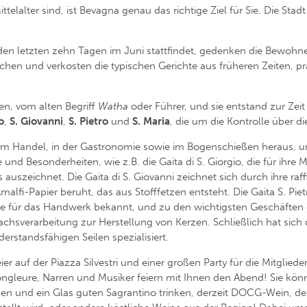
lalter sind, ist Bevagna genau das richtige Ziel für Sie. Die Stadt
 den letzten zehn Tagen im Juni stattfindet, gedenken die Bewohne
kochen und verkosten die typischen Gerichte aus früheren Zeiten, 
en, vom alten Begriff
Watha
oder Führer, und sie entstand zur Zei
o
,
S. Giovanni
,
S. Pietro
und
S. Maria
, die um die Kontrolle über 
, im Handel, in der Gastronomie sowie im Bogenschießen heraus, u
und Besonderheiten, wie z.B. die Gaita di S. Giorgio, die für ihre
auszeichnet. Die Gaita di S. Giovanni zeichnet sich durch ihre raf
lfi-Papier beruht, das aus Stofffetzen entsteht. Die Gaita S. Piet
e für das Handwerk bekannt, und zu den wichtigsten Geschäften g
achsverarbeitung zur Herstellung von Kerzen. Schließlich hat sich d
rstandsfähigen Seilen spezialisiert.
er auf der Piazza Silvestri und einer großen Party für die Mitgliede
Jongleure, Narren und Musiker feiern mit Ihnen den Abend! Sie kö
ießen und ein Glas guten Sagrantino trinken, derzeit DOCG-Wein, d