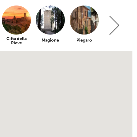
Città della
Magione
Piegaro
Bettona
Pieve