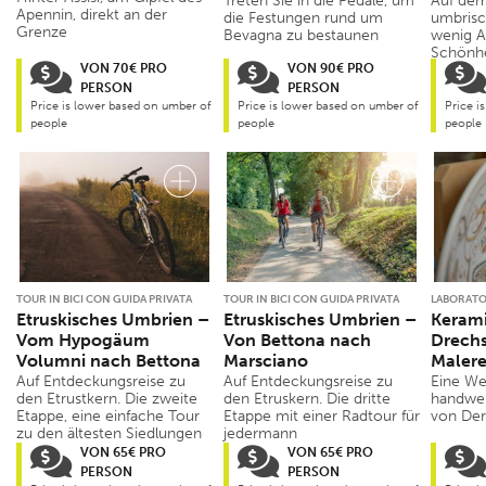
Treten Sie in die Pedale, um
Auf dem
Apennin, direkt an der
die Festungen rund um
umbrisc
Grenze
Bevagna zu bestaunen
wenig A
Schönhe
VON 70€ PRO
VON 90€ PRO
PERSON
PERSON
Price is lower based on umber of
Price is lower based on umber of
Price i
people
people
people
TOUR IN BICI CON GUIDA PRIVATA
TOUR IN BICI CON GUIDA PRIVATA
LABORATO
Etruskisches Umbrien –
Etruskisches Umbrien –
Kerami
Vom Hypogäum
Von Bettona nach
Drechs
Volumni nach Bettona
Marsciano
Malere
Auf Entdeckungsreise zu
Auf Entdeckungsreise zu
Eine We
den Etrustkern. Die zweite
den Etruskern. Die dritte
handwer
Etappe, eine einfache Tour
Etappe mit einer Radtour für
von Der
zu den ältesten Siedlungen
jedermann
VON 65€ PRO
VON 65€ PRO
PERSON
PERSON