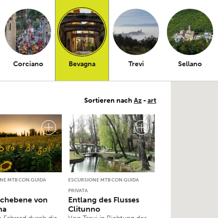
Corciano
Bevagna
Trevi
Sellano
Sortieren nach
Az
-
art
NE MTB CON GUIDA
ESCURSIONE MTB CON GUIDA
PRIVATA
ochebene von
Entlang des Flusses
na
Clitunno