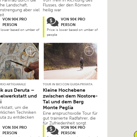
 Fahrrad durch die
Von Trevi in Richtung des
he Landschaft,
Flusses, der den Römern
nstrengung aber viel
heilig war
it
VON 90€ PRO
VON 90€ PRO
PERSON
PERSON
s lower based on umber of
Price is lower based on umber of
people
RIO ARTIGIANALE
TOUR IN BICI CON GUIDA PRIVATA
k aus Deruta –
Kleine Hochebene
elwerkstatt und
zwischen dem Nostore-
i
Tal und dem Berg
Monte Peglia
rkstatt, um die
klichen Techniken
Eine anspruchsvolle Tour für
uta zu entdecken
gut trainierte Radfahrer, die
für Zufriedenheit sorgt
VON 30€ PRO
VON 90€ PRO
PERSON
PERSON