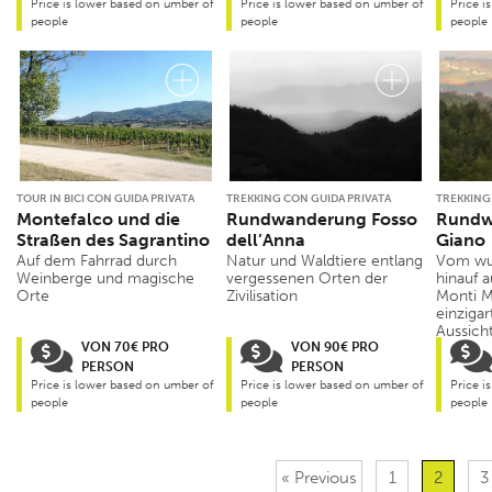
Price is lower based on umber of
Price is lower based on umber of
Price i
people
people
people
TOUR IN BICI CON GUIDA PRIVATA
TREKKING CON GUIDA PRIVATA
TREKKING
Montefalco und die
Rundwanderung Fosso
Rundw
Straßen des Sagrantino
dell’Anna
Giano
Auf dem Fahrrad durch
Natur und Waldtiere entlang
Vom wu
Weinberge und magische
vergessenen Orten der
hinauf 
Orte
Zivilisation
Monti M
einzigar
Aussich
VON 70€ PRO
VON 90€ PRO
PERSON
PERSON
Price is lower based on umber of
Price is lower based on umber of
Price i
people
people
people
« Previous
1
2
3