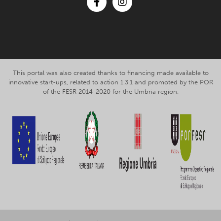
Facebook
Instagram
This portal was also created thanks to financing made available to
innovative start-ups, related to action 1.3.1 and promoted by the POR
of the FESR 2014-2020 for the Umbria region.