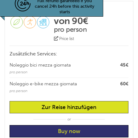
Full refund garanteed if you
cancel 24h before this activity
starts
von 90€
pro person
Price list
Zusätzliche Services:
Noleggio bici mezza giornata
45€
pro person
Noleggio e-bike mezza giornata
60€
pro person
Zur Reise hinzufügen
or