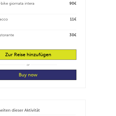
bike giornata intera
90€
sacco
11€
istorante
30€
Zur Reise hinzufügen
or
iten dieser Aktivität