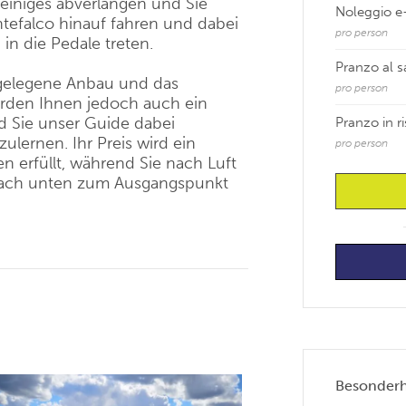
einiges abverlangen und Sie
Noleggio e-
tefalco hinauf fahren und dabei
pro person
in die Pedale treten.
Pranzo al 
gelegene Anbau und das
pro person
rden Ihnen jedoch auch ein
d Sie unser Guide dabei
Pranzo in r
ulernen. Ihr Preis wird ein
pro person
n erfüllt, während Sie nach Luft
nach unten zum Ausgangspunkt
Besonderhe