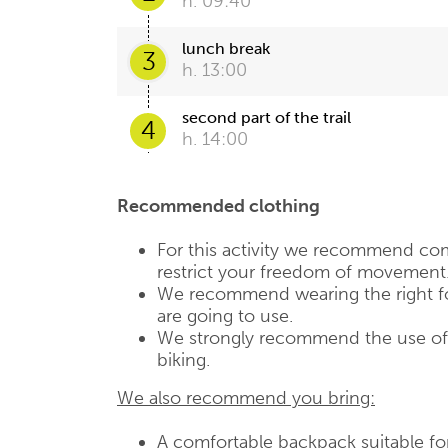
h. 09:40
lunch break
3
h. 13:00
second part of the trail
4
h. 14:00
Recommended clothing
For this activity we recommend com
restrict your freedom of movement
We recommend wearing the right fo
are going to use.
We strongly recommend the use of a
biking.
We also recommend you bring:
A comfortable backpack suitable fo