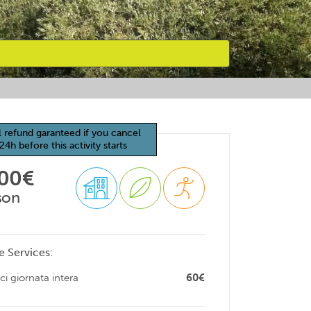
l refund garanteed if you cancel
24h before this activity starts
100€
son
e Services:
ci giornata intera
60€