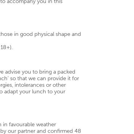
d to accompany you in this
 those in good physical shape and
 18+).
 we advise you to bring a packed
ch‘ so that we can provide it for
ergies, intolerances or other
to adapt your lunch to your
n in favourable weather
d by our partner and confirmed 48