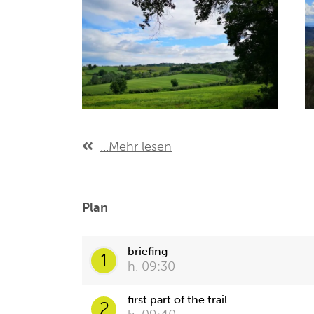
...Mehr lesen
Plan
briefing
1
h. 09:30
first part of the trail
2