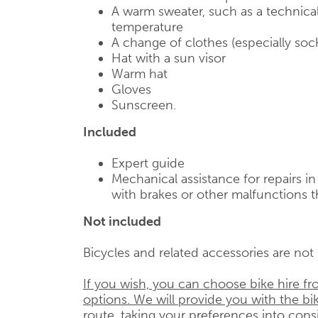
A warm sweater, such as a technical
temperature
A change of clothes (especially soc
Hat with a sun visor
Warm hat
Gloves
Sunscreen.
Included
Expert guide
Mechanical assistance for repairs i
with brakes or other malfunctions t
Not included
Bicycles and related accessories are not i
If you wish, you can choose bike hire f
options. We will provide you with the bik
route, taking your preferences into cons