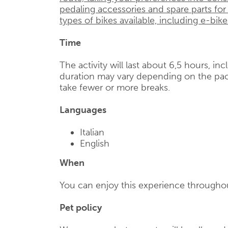
pedaling accessories and spare parts for
types of bikes available, including e-bike
Time
The activity will last about 6,5 hours, in
duration may vary depending on the pac
take fewer or more breaks.
Languages
Italian
English
When
You can enjoy this experience throughou
Pet policy