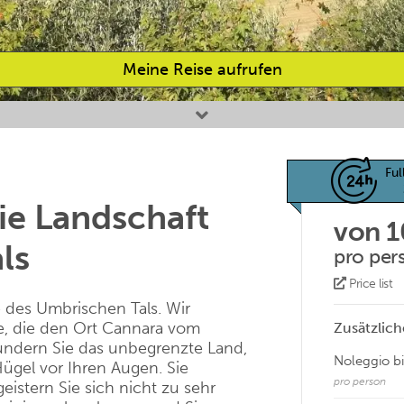
Meine Reise aufrufen
Ful
ie Landschaft
von 
ls
pro per
Price list
e des Umbrischen Tals. Wir
e, die den Ort Cannara vom
Zusätzlich
ndern Sie das unbegrenzte Land,
Noleggio bi
Hügel vor Ihren Augen. Sie
pro person
istern Sie sich nicht zu sehr