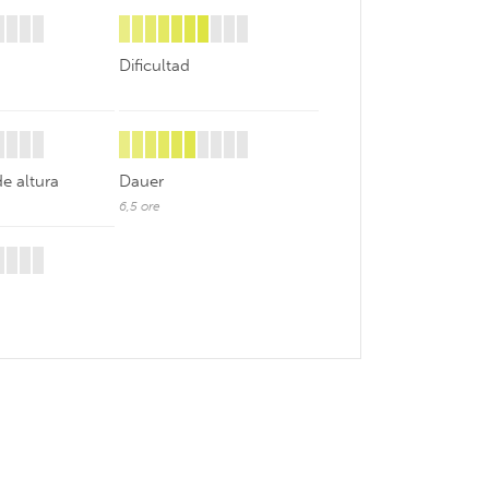
Dificultad
de altura
Dauer
6,5 ore